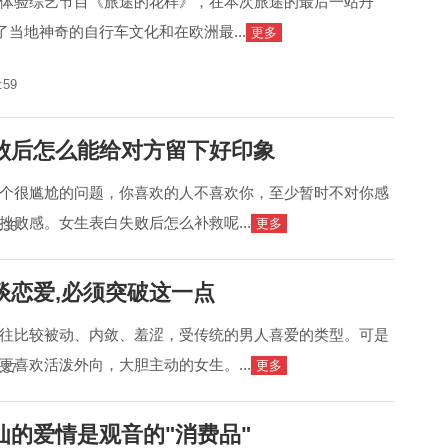
体验综艺节目《旅途的花样》，在本次旅途的最后一站丹
了当地神奇的自行车文化和在欧洲最...
更多
:59
败后怎么能给对方留下好印象
个很尴尬的问题，你喜欢的人不喜欢你，至少暂时不对你感
挫败感。女生表白失败后怎么补救呢...
更多
:36
谈恋爱,必须突破这一点
往比较被动、内敛、羞涩，受传统的男人喜爱的类型。可是
更喜欢活泼外向，大胆主动的女生。...
更多
:37
仙的爱情是观音的"消费品"