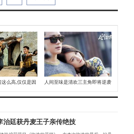
房这么高,仅仅是因
人间至味是清欢三主角即将逆袭
李治廷获丹麦王子亲传绝技