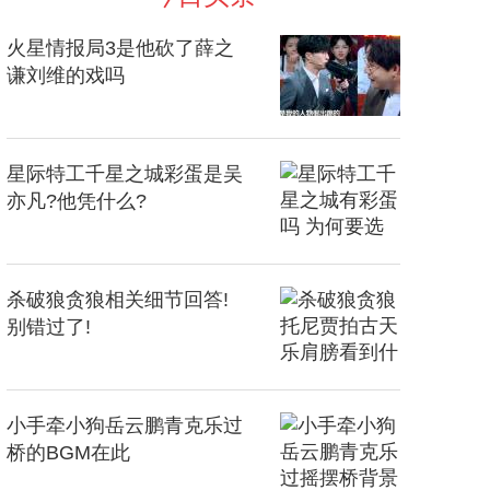
火星情报局3是他砍了薛之
谦刘维的戏吗
星际特工千星之城彩蛋是吴
亦凡?他凭什么?
杀破狼贪狼相关细节回答!
别错过了!
小手牵小狗岳云鹏青克乐过
桥的BGM在此