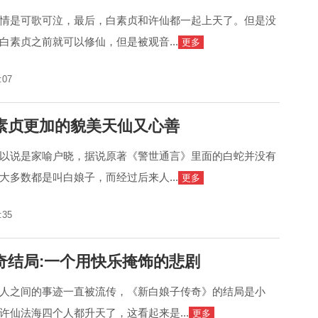
情是可歌可泣，最后，白素贞和许仙都一起上天了。但是没
白素贞之前就可以修仙，但是被观音...
更多
:07
素贞更加的貌美天仙又心善
以说是家喻户晓，据说原著《警世通言》里面的白蛇并没有
大多数都是叫白娘子，而经过后来人...
更多
:35
奇结局:一个用快乐掩饰的悲剧
人之间的事迹一直被流传，《新白娘子传奇》的结局是小
许仙法海四个人都升天了，这看起来是...
更多