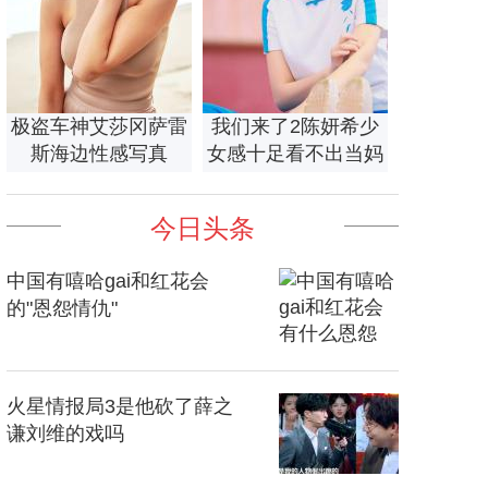
极盗车神艾莎冈萨雷
我们来了2陈妍希少
斯海边性感写真
女感十足看不出当妈
今日头条
中国有嘻哈gai和红花会
的"恩怨情仇"
火星情报局3是他砍了薛之
谦刘维的戏吗