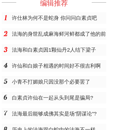
编辑推荐
许仕林为何不是蛇身 你问问白素贞吧
法海的身世乱成麻海鲜河鲜都成了他的前
世了
法海和白素贞因1颗仙丹2人结下梁子
许仙和白娘子相遇的时间好不很吉利啊
小青不打媚娘只因没那个必要罢了
白素贞许仙在一起从头到尾是骗局?
法海最后能够成佛其实是场"阴谋论"?
历史上的法海跟白蛇中的法海不一样