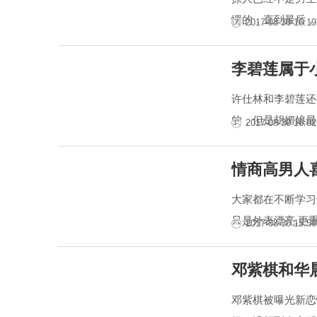
愣的，直到最后，
2017-08-30 16:19
李碧莲属于
许仕林和李碧莲还
的，但是胡媚娘最
2017-08-30 16:02
情商高男人
大家都在不断学习
只是外表漂亮,更重
2017-08-30 15:50
邓紫棋和华
邓紫棋被曝光新恋