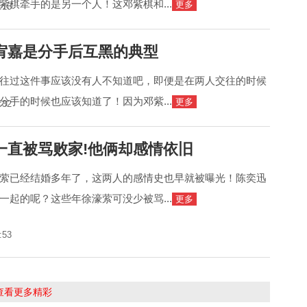
紫棋牵手的是另一个人！这邓紫棋和...
更多
:15
宥嘉是分手后互黑的典型
往过这件事应该没有人不知道吧，即便是在两人交往的时候
分手的时候也应该知道了！因为邓紫...
更多
:32
一直被骂败家!他俩却感情依旧
萦已经结婚多年了，这两人的感情史也早就被曝光！陈奕迅
一起的呢？这些年徐濠萦可没少被骂...
更多
:53
击查看更多精彩