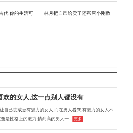
古代,你的生活可
林月把自己给卖了还帮唐小刚数
喜欢的女人,这一点别人都没有
让自己变成更有魅力的女人,而在男人看来,有魅力的女人不
要是性格上的魅力,情商高的男人一...
更多
:13