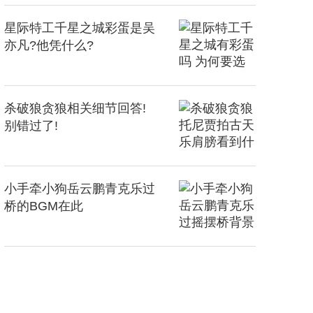
星际特工千星之城彩蛋是吴
亦凡?他凭什么?
杀破狼贪狼相关细节回答!
别错过了!
小手牵小狗岳云鹏青克乐过
桥的BGM在此