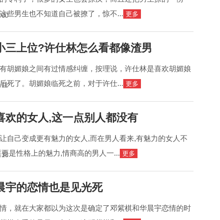
这些男生也不知道自己被撩了，惊不...
更多
:00
小三上位?许仕林怎么看都像渣男
有胡媚娘之间有过情感纠缠，按理说，许仕林是喜欢胡媚娘
后死了。胡媚娘临死之前，对于许仕...
更多
:11
喜欢的女人,这一点别人都没有
让自己变成更有魅力的女人,而在男人看来,有魅力的女人不
要是性格上的魅力,情商高的男人一...
更多
:13
晨宇的恋情也是见光死
情，就在大家都以为这次是确定了邓紫棋和华晨宇恋情的时