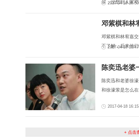
候，没想到人家邓
2017-04-19 16:50
邓紫棋和林
邓紫棋和林宥嘉交
不了解，后来他们
2017-04-19 16:47
陈奕迅老婆
陈奕迅和老婆徐濠
和徐濠萦是怎么在
2017-04-18 16:15
+ 点