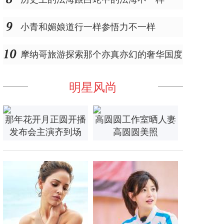
小青和媚娘道行一样参悟力不一样
摩纳哥旅游探索那个亦真亦幻的奢华国度
明星风尚
那年花开月正圆开播
高圆圆工作室晒人妻
发布会主演齐到场
高圆圆美照