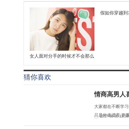
假如你穿越到
女人面对分手的时候才不会那么
猜你喜欢
情商高男人
大家都在不断学习
只是外表漂亮,更重
2017-08-30 15:50