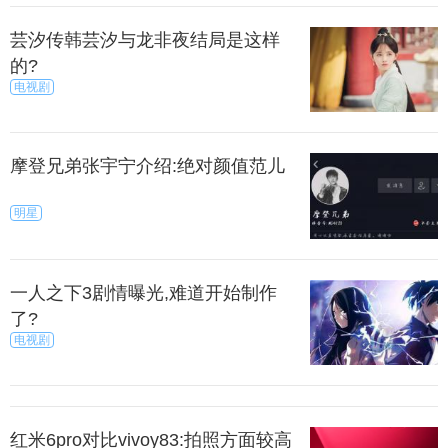
对待。
芸汐传韩芸汐与龙非夜结局是这样
的?
、对关心自己的人高高在上，对冷落自己的人却卑躬
电视剧
屈膝。
、跟妹子约好看电影，却吵起来到底要看国外的动作
摩登兄弟张宇宁介绍:绝对颜值范儿
片还是看妹子喜欢的爱情喜剧。好吧，看来你是真来
看电影的。
明星
上一篇
下一页
一人之下3剧情曝光,难道开始制作
来源：暮暮
秀目网 /
探索 /
文化
了?
电视剧
红米6pro对比vivoy83:拍照方面较高