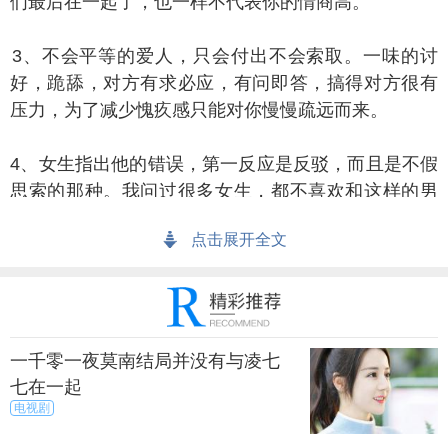
们最后在一起了，也一样不代表你的情商高。
、不会平等的爱人，只会付出不会索取。一味的讨
好，跪舔，对方有求必应，有问即答，搞得对方很有
压力，为了减少愧疚感只能对你慢慢疏远而来。
、女生指出他的错误，第一反应是反驳，而且是不假
思索的那种。我问过很多女生，都不喜欢和这样的男
生相处，谁想跟自大的人在一起呢?
点击展开全文
、凡事以己度人，以为自己这么想对方就也该这么
想，不然还能怎样?或者以为所有人都在和自己作对，
别人说的什么都是为了针对他和他过去不去。
一千零一夜莫南结局并没有与凌七
、认为女生都什么都做不好，喜欢指点江山，让女生
七在一起
这样做那样做。话说女生什么都做不好，不也长大成
电视剧
人了吗?分明是自己没有把女生当做一个独立的个人来