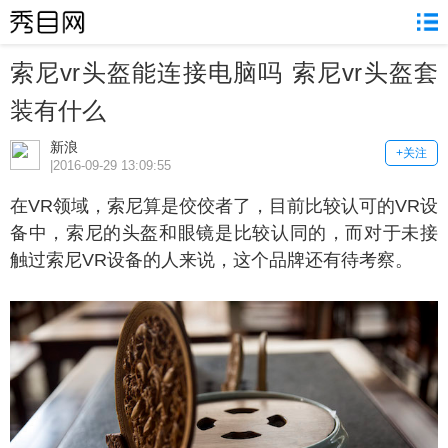
索尼vr头盔能连接电脑吗 索尼vr头盔套
装有什么
新浪
+关注
|2016-09-29 13:09:55
VR领域，索尼算是佼佼者了，目前比较认可的VR设
备中，索尼的头盔和眼镜是比较认同的，而对于未接
触过索尼VR设备的人来说，这个品牌还有待考察。