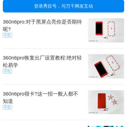
登录秀目号，与万千网友互动
360n6pro:对于黑屏点亮你是否期待
呢?
手机
360n6pro恢复出厂设置教程:绝对轻
松易学
手机
360n6pro很卡?这一招一般人都不
知道
手机