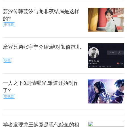
年综艺《女神的选择》中合作过，节目里两人配合默
芸汐传韩芸汐与龙非夜结局是这样
契，也曾引来一些热议。现在恋爱传闻一出，张柏芝
的?
团队迅速发声“打脸”，得到了网友们的支持，“果断辟
电视剧
谣！拒绝炒作！”
男神谢霆锋与张柏芝虽然离异多年，但为了两个儿
摩登兄弟张宇宁介绍:绝对颜值范儿
子谢振轩（Lucas）、谢振南（Quintus），他们都会
尽心尽力，做到最好，而5月12日正是他们小儿子
明星
Quintus七岁生日，霆锋便炮制家庭版“锋味”为儿子举
行了一个温馨的家庭生日聚会。
一人之下3剧情曝光,难道开始制作
日，穿上白橙运动外套、戴上鸭嘴帽的霆锋，在助
了?
手表哥陪同下返回寓所，双手插袋的他更同现场记者
电视剧
挥手打招呼。之后狄波拉（拉姑）、四哥亦陆续到
场，拉姑的坐座驾直驶入大厦，而向来亲民的谢贤无
惧昨日炎热天气，穿吸热的厚黑外套配黑长裤现身，
学者发现龙王鲸竟是现代鲸鱼的祖