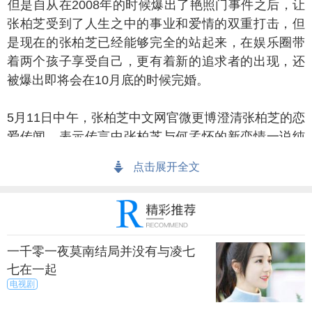
是自从在2008年的时候爆出了艳照门事件之后，让
张柏芝受到了人生之中的事业和爱情的双重打击，但
是现在的张柏芝已经能够完全的站起来，在娱乐圈带
着两个孩子享受自己，更有着新的追求者的出现，还
被爆出即将会在10月底的时候完婚。
月11日中午，张柏芝中文网官微更博澄清张柏芝的恋
爱传闻，表示传言中张柏芝与何孟怀的新恋情一说纯
属谣言，更不可能存在订婚一事。
点击展开全文
微郑重声明道：“面对这波莫名其妙的假新闻，我们
坚决打假！美芝自在生活，风景独好！”正式否定了张
柏芝与何孟怀的“恋爱说”。
一千零一夜莫南结局并没有与凌七
张柏芝离婚以来，外界关于她私生活的猜测一直没
七在一起
电视剧
断过。近日，网曝张柏芝疑似与台湾艺人何孟怀相
恋，并火速发展至订婚阶段。张柏芝与何孟怀在2016