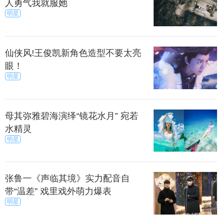
人勇气我就服她
港，明显预备为儿子庆祝生日，近年在内地工作的
明星
她，一完成手头的工作便急急回港，穿上黑白便服的
她，虽然戴上口罩，但都相当吸睛，亦有不少市民认
仙侠风!王俊凯新角色造型不要太亮
到她，对她行注目礼。
眼！
明星
年的时候，张柏芝更是被拍到带着儿子现身香港，
为了实现对儿子的承诺，推掉圣诞假期内所有的工
作，要带孩子们到处旅游。
母其弥雅碧海演绎“镜花水月” 宛若
水精灵
柏芝日前受访时表示，为了陪儿子去旅行，圣诞假
明星
期将推掉所有工作，希望能多享受和他们的相处时
光。微博上就有网友拍到张柏芝带着两个儿子，Lucas
和Quintus。先是在柜台办理手续，然后坐在沙发上一
张鲁一《声临其境》实力配音自
边使用手机，一边照顾着儿子。
带“温差” 戏里戏外萌力爆表
明星