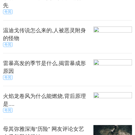
之后跟记者聊了几句，记者问他送甚么礼物给孙子
先
Quintus？四哥笑笑口说：“我都不知道送什么，都是包
奇闻
红包给他。”之后，四哥就潇洒走入大厦内。
温迪戈传说怎么来的,人被恶灵附身
的怪物
奇闻
雷暴高发的季节是什么,揭雷暴成形
原因
奇闻
火焰龙卷风为什么能燃烧,背后原理
是....
奇闻
母其弥雅深海“历险” 网友评论女艺
一边，张柏芝亦行色匆匆，从上海机场乘飞机回