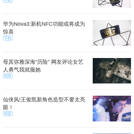
手机
华为Nova3:新机NFC功能或将成为
惊喜
手机
母其弥雅深海“历险” 网友评论女艺
人勇气我就服她
明星
仙侠风!王俊凯新角色造型不要太亮
眼！
明星