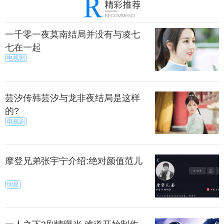
一千零一夜莫南结局并没有与凌七
七在一起
电视剧
芸汐传韩芸汐与龙非夜结局是这样
的?
电视剧
摩登兄弟张宇宁介绍:绝对颜值范儿
明星