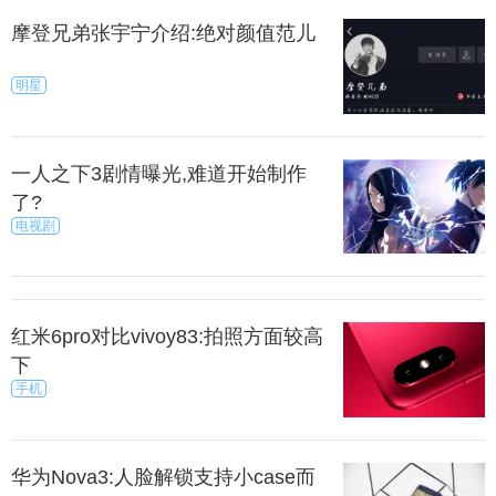
摩登兄弟张宇宁介绍:绝对颜值范儿
明星
一人之下3剧情曝光,难道开始制作
了?
电视剧
红米6pro对比vivoy83:拍照方面较高
下
手机
华为Nova3:人脸解锁支持小case而