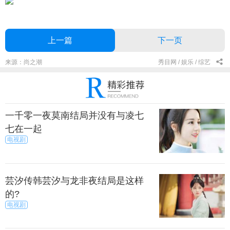
上一篇
下一页
来源：尚之潮
秀目网 /
娱乐 /
综艺
一千零一夜莫南结局并没有与凌七
七在一起
电视剧
芸汐传韩芸汐与龙非夜结局是这样
的?
电视剧