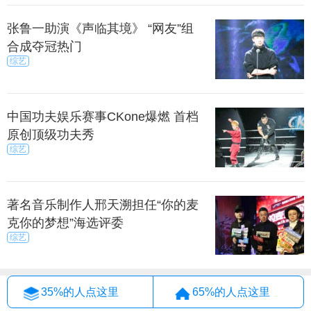
张鲁一助演《声临其境》 “网友”组
合成夺冠热门
综艺
中国功夫娱乐赛事CKone爆燃 首档
原创顶级功夫秀
综艺
著名音乐制作人邢天溯担任“你的麦
克你的梦想”海选评委
综艺
35%的人点这里
65%的人点这里