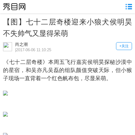
【图】七十二层奇楼迎来小狼犬侯明昊
不失帅气又显得呆萌
尚之潮
+关注
|2017-06-06 11:10:25
七十二层奇楼》本周五飞行嘉宾侯明昊探秘沙漠中
的星宿，和吴亦凡吴磊的组队颜值突破天际，但小猴
子现场一直背着一个红色帆布包，尽显呆萌。