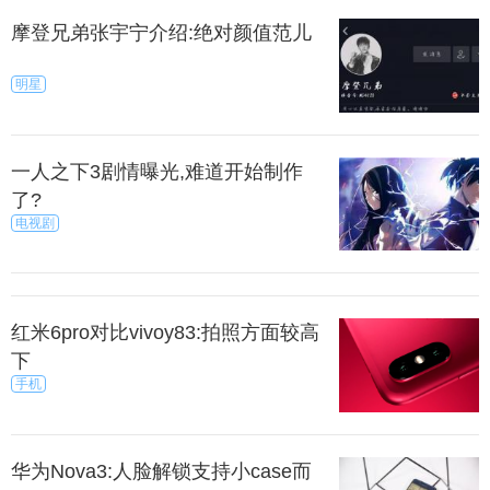
摩登兄弟张宇宁介绍:绝对颜值范儿
明星
一人之下3剧情曝光,难道开始制作
了?
电视剧
红米6pro对比vivoy83:拍照方面较高
下
手机
华为Nova3:人脸解锁支持小case而