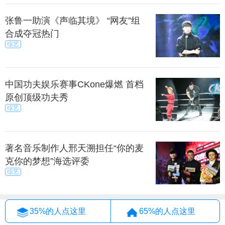
张鲁一助演《声临其境》 “网友”组
合成夺冠热门
综艺
中国功夫娱乐赛事CKone爆燃 首档
原创顶级功夫秀
综艺
著名音乐制作人邢天溯担任“你的麦
克你的梦想”海选评委
综艺
35%的人点这里
65%的人点这里