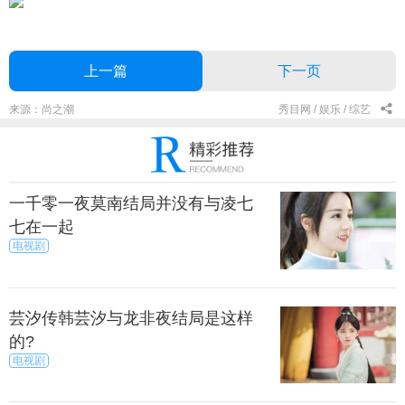
上一篇
下一页
来源：尚之潮
秀目网 /
娱乐 /
综艺
一千零一夜莫南结局并没有与凌七
七在一起
电视剧
芸汐传韩芸汐与龙非夜结局是这样
的?
电视剧