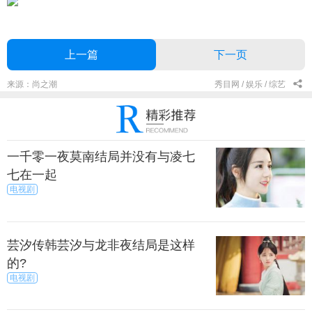
上一篇
下一页
来源：尚之潮
秀目网 /
娱乐 /
综艺
一千零一夜莫南结局并没有与凌七
七在一起
电视剧
芸汐传韩芸汐与龙非夜结局是这样
的?
电视剧