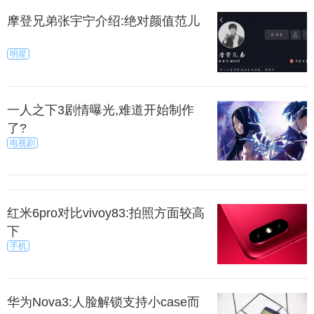
摩登兄弟张宇宁介绍:绝对颜值范儿
明星
一人之下3剧情曝光,难道开始制作
了?
电视剧
红米6pro对比vivoy83:拍照方面较高
下
手机
华为Nova3:人脸解锁支持小case而