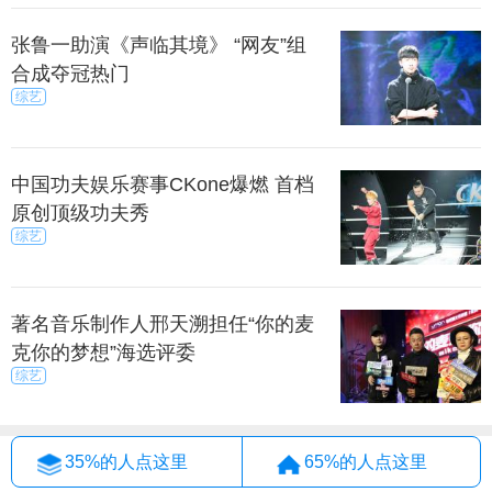
张鲁一助演《声临其境》 “网友”组
合成夺冠热门
综艺
中国功夫娱乐赛事CKone爆燃 首档
原创顶级功夫秀
综艺
著名音乐制作人邢天溯担任“你的麦
克你的梦想”海选评委
综艺
35%的人点这里
65%的人点这里