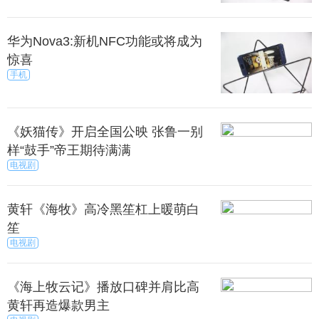
华为Nova3:新机NFC功能或将成为
惊喜
手机
《妖猫传》开启全国公映 张鲁一别
样“鼓手”帝王期待满满
电视剧
黄轩《海牧》高冷黑笙杠上暖萌白
笙
电视剧
《海上牧云记》播放口碑并肩比高
黄轩再造爆款男主