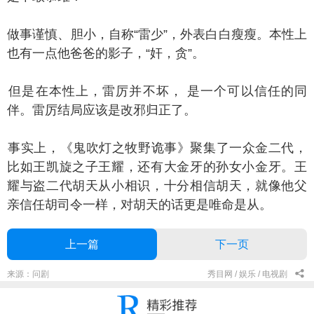
事谨慎、胆小，自称“雷少”，外表白白瘦瘦。本性上
也有一点他爸爸的影子，“奸，贪”。
是在本性上，雷厉并不坏， 是一个可以信任的同
伴。雷厉结局应该是改邪归正了。
实上，《鬼吹灯之牧野诡事》聚集了一众金二代，
比如王凯旋之子王耀，还有大金牙的孙女小金牙。王
耀与盗二代胡天从小相识，十分相信胡天，就像他父
亲信任胡司令一样，对胡天的话更是唯命是从。
上一篇
下一页
来源：问剧
秀目网 /
娱乐 /
电视剧