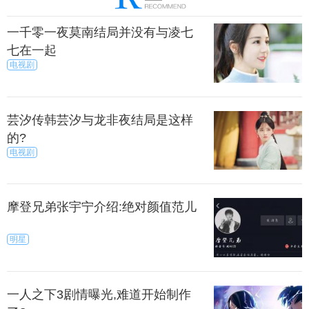
一千零一夜莫南结局并没有与凌七
七在一起
电视剧
芸汐传韩芸汐与龙非夜结局是这样
的?
电视剧
摩登兄弟张宇宁介绍:绝对颜值范儿
明星
一人之下3剧情曝光,难道开始制作