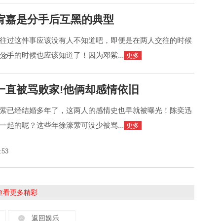
宥嘉是分手后互黑的典型
往过这件事应该没有人不知道吧，即便是在两人交往的时候
分手的时候也应该知道了！因为邓紫...
更多
:32
一直被骂败家!他俩却感情依旧
萦已经结婚多年了，这两人的感情史也早就被曝光！陈奕迅
一起的呢？这些年徐濠萦可没少被骂...
更多
:53
击查看更多精彩
返回娱乐