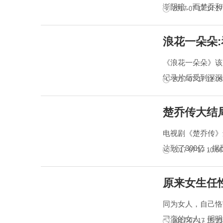
渐阴暗。而楚乔和
2017-07-17 14:27
浪花一朵朵
《浪花一朵朵》该
纪录片后受到深深
2017-07-17 12:03
楚乔传大结
电视剧《楚乔传》
达到了300亿，据
2017-07-17 10:56
原来女生任
同为女人，自己恪
刁蛮的女人，明明
2017-07-17 15:23