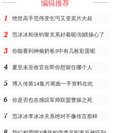
编辑推荐
绝世高手范伟变乞丐又变卖片大叔
范冰冰和张钧甯关系好着呢!别瞎操心了
你能看到神偷奶爸3中有几枚彩蛋呢
夏至未至收官在即你想留住哪个人
博人传第14集片尾曲一手资料在此
你是否也在感叹军师联盟曹操之死
范冰冰李冰冰关系绝对不像传言那样
我们相爱吧3潘玮柏突袭吴昕家反被吓到