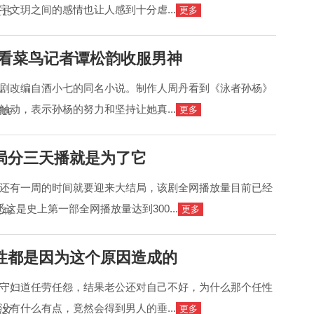
宇文玥之间的感情也让人感到十分虐...
更多
:15
:看菜鸟记者谭松韵收服男神
剧改编自酒小七的同名小说。制作人周丹看到《泳者孙杨》
触动，表示孙杨的努力和坚持让她真...
更多
:16
局分三天播就是为了它
还有一周的时间就要迎来大结局，该剧全网播放量目前已经
悉这是史上第一部全网播放量达到300...
更多
:46
性都是因为这个原因造成的
守妇道任劳任怨，结果老公还对自己不好，为什么那个任性
没有什么有点，竟然会得到男人的垂...
更多
:27