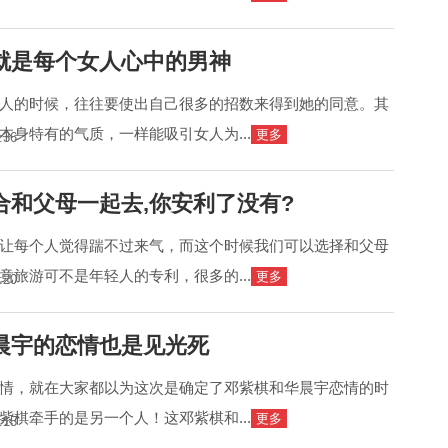
就是每个女人心中的男神
人的时候，往往要使出自己很多的招数来得到她的同意。其
本身特有的气质，一样能吸引女人为...
更多
:36
合和父母一起去,你安利了没有?
让每个人觉得踹不过来气，而这个时候我们可以选择和父母
竟旅游可不是年轻人的专利，很多的...
更多
:20
晨宇的恋情也是见光死
情，就在大家都以为这次是确定了邓紫棋和华晨宇恋情的时
紫棋牵手的是另一个人！这邓紫棋和...
更多
:15