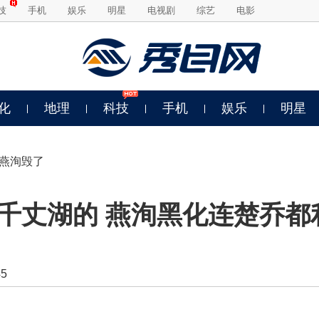
技
手机
娱乐
明星
电视剧
综艺
电影
化
地理
科技
手机
娱乐
明星
好燕洵毁了
千丈湖的 燕洵黑化连楚乔都
5