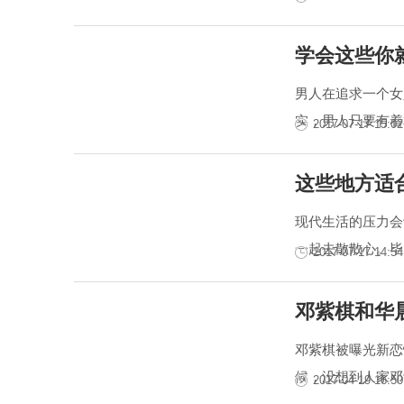
学会这些你
男人在追求一个女
实，男人只要有着
2017-07-17 15:02
这些地方适
现代生活的压力会
一起去散散心。毕
2017-07-17 14:54
邓紫棋和华
邓紫棋被曝光新恋
候，没想到人家邓
2017-04-19 16:50