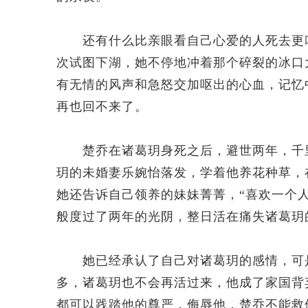
还有什么比亲眼看自己心爱的人死去更叫
次试图下湖，她不停地冲着那个碎裂的冰口
有无情的风声和急怒交加呕出的心血，记忆
再也回不来了。
楚乔在诸葛玥身死之后，避世两年，千里
玥的未婚妻乐婉怡落发，学着他养花种草，
她还告诉自己领养的妹妹菁菁，“喜欢一个
般度过了两年的光阴，整日活在痛失诸葛玥
她已经承认了自己对诸葛玥的感情，可是
多，诸葛玥也不会再活过来，他成了家国背
都可以践踏他的尊严，侮辱他，楚乔不能救