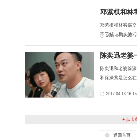
邓紫棋和林
邓紫棋和林宥嘉交
不了解，后来他们
2017-04-19 16:47
陈奕迅老婆
陈奕迅和老婆徐濠
和徐濠萦是怎么在
2017-04-18 16:15
+ 点
返回首页