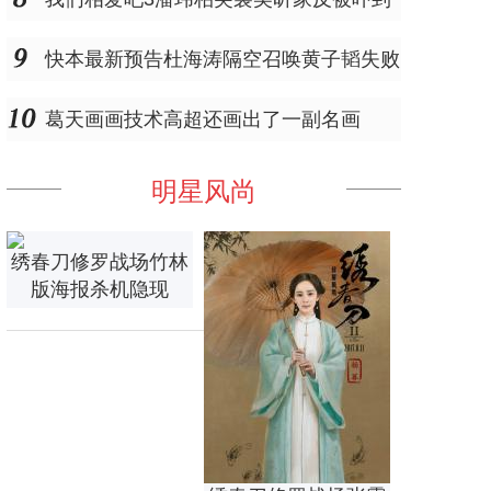
快本最新预告杜海涛隔空召唤黄子韬失败
葛天画画技术高超还画出了一副名画
明星风尚
绣春刀修罗战场竹林
版海报杀机隐现