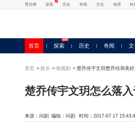
秀目网
探索
历史
奇闻
文化
地理
科
首页
探索
历史
奇闻
文
首页
>
娱乐
>
电视剧
> 楚乔传宇文玥楚乔结局美
楚乔传宇文玥怎么落入
来源：
问剧
编辑：问剧 时间：2017-07-17 15:43:4