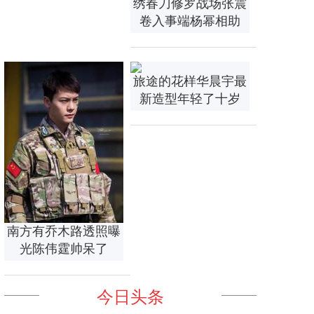
绣春刀修罗战场张震
卷入事端杨幂相助
旅途的花样华晨宇最
新造型年轻了十岁
南方有乔木路透照曝
光陈伟霆帅呆了
今日头条