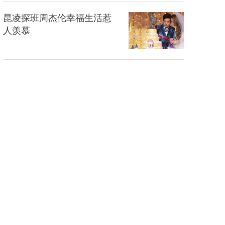
昆凌探班周杰伦幸福生活惹
人羡慕