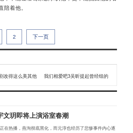
直陪着他。
2
下一页
剧改得这么美其他
我们相爱吧3吴昕提起曾经组的
宇文玥即将上演浴室春潮
正在热播，燕洵彻底黑化，而元淳也经历了悲惨事件内心逐