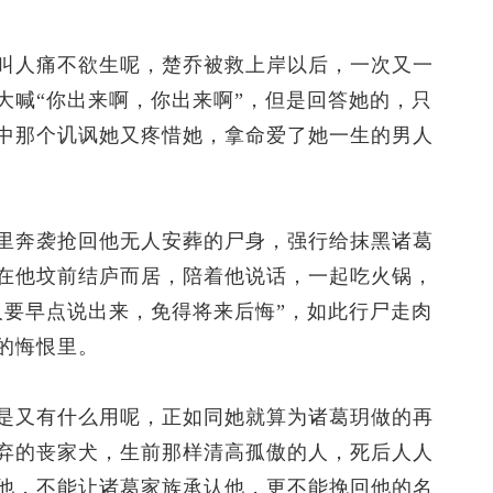
人痛不欲生呢，楚乔被救上岸以后，一次又一
大喊“你出来啊，你出来啊”，但是回答她的，只
中那个讥讽她又疼惜她，拿命爱了她一生的男人
奔袭抢回他无人安葬的尸身，强行给抹黑诸葛
在他坟前结庐而居，陪着他说话，一起吃火锅，
人要早点说出来，免得将来后悔”，如此行尸走肉
的悔恨里。
又有什么用呢，正如同她就算为诸葛玥做的再
弃的丧家犬，生前那样清高孤傲的人，死后人人
他，不能让诸葛家族承认他，更不能挽回他的名