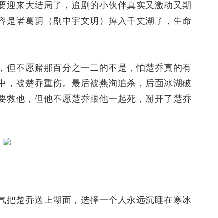
迎来大结局了，追剧的小伙伴真实又激动又期
容是诸葛玥（剧中宇文玥）掉入千丈湖了，生命
但不愿赌那百分之一二的不是，怕楚乔真的有
中，被楚乔重伤。最后被燕洵追杀，后面冰湖破
要救他，但他不愿楚乔跟他一起死，掰开了楚乔
把楚乔送上湖面，选择一个人永远沉睡在寒冰