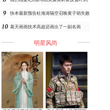
快本最新预告杜海涛隔空召唤黄子韬失败
葛天画画技术高超还画出了一副名画
明星风尚