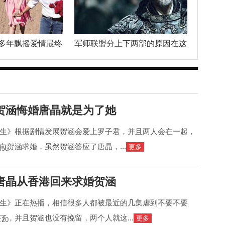
多年飘摇爱情最终
军师联盟分上下两部的原因在这
贺涵悔婚唐晶就是为了她
生》根据剧情发展贺涵会爱上罗子君，并且两人会在一起，
向贺涵求婚，虽然贺涵答应了唐晶，...
更多
:55
唐晶从香港回来求婚贺涵
生》正在热播，相信很多人都被最近的几集虐到不要不要
了，并且贺涵也没有挽留，两个人就这...
更多
:20