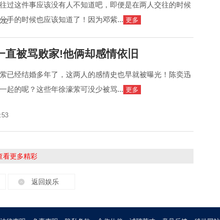
往过这件事应该没有人不知道吧，即便是在两人交往的时候
分手的时候也应该知道了！因为邓紫...
更多
:32
一直被骂败家!他俩却感情依旧
萦已经结婚多年了，这两人的感情史也早就被曝光！陈奕迅
一起的呢？这些年徐濠萦可没少被骂...
更多
:53
击查看更多精彩
返回娱乐