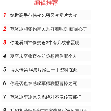
编辑推荐
绝世高手范伟变乞丐又变卖片大叔
范冰冰和张钧甯关系好着呢!别瞎操心了
你能看到神偷奶爸3中有几枚彩蛋呢
夏至未至收官在即你想留住哪个人
博人传第14集片尾曲一手资料在此
你是否也在感叹军师联盟曹操之死
范冰冰李冰冰关系绝对不像传言那样
我们相爱吧3潘玮柏突袭吴昕家反被吓到