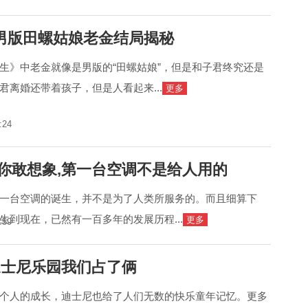
男版田螺姑娘老金结局揭秘
生》中老金就像是男版的“田螺姑娘”，但是和子君终究还是
君离婚还带着孩子，但是人看起来...
更多
:24
,你敢想象,第一台空调不是给人用的
一台空调的诞生，并不是为了人类所服务的。而且细算下
生到现在，已然有一百多年的发展历程...
更多
:59
迪士尼乐园我们占了俩
个人的成长，迪士尼也给了人们无数的快乐童年记忆。更多