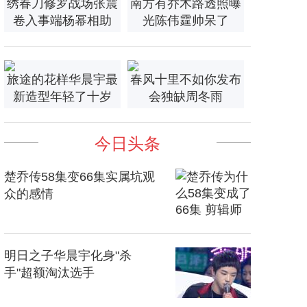
绣春刀修罗战场张震
南方有乔木路透照曝
卷入事端杨幂相助
光陈伟霆帅呆了
旅途的花样华晨宇最
春风十里不如你发布
新造型年轻了十岁
会独缺周冬雨
今日头条
楚乔传58集变66集实属坑观
众的感情
明日之子华晨宇化身"杀
手"超额淘汰选手