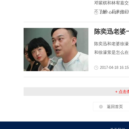
邓紫棋和林宥嘉交
不了解，后来他们
2017-04-19 16:47
陈奕迅老婆
陈奕迅和老婆徐濠
和徐濠萦是怎么在
2017-04-18 16:15
+ 点
返回首页