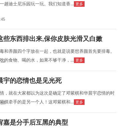
一趟迪士尼乐园玩一玩。我们知道香...
更多
:45
这些东西排出来,保你皮肤光滑又白嫩
毒和养颜四个字放在一起，也就是说要想养颜首先要排毒。
吃的食物、喝的水，如果不够干净，...
更多
:22
晨宇的恋情也是见光死
情，就在大家都以为这次是确定了邓紫棋和华晨宇恋情的时
紫棋牵手的是另一个人！这邓紫棋和...
更多
:15
宥嘉是分手后互黑的典型