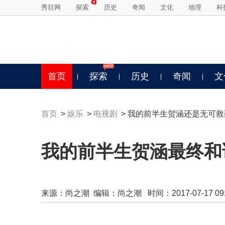
秀目网
探索
历史
奇闻
文化
地理
科
首页
探索
历史
奇闻
文
首页
>
娱乐
>
电视剧
> 我的前半生贺涵还是无可
我的前半生贺涵最终和
来源：
尚之潮
编辑：尚之潮 时间：2017-07-17 09:5