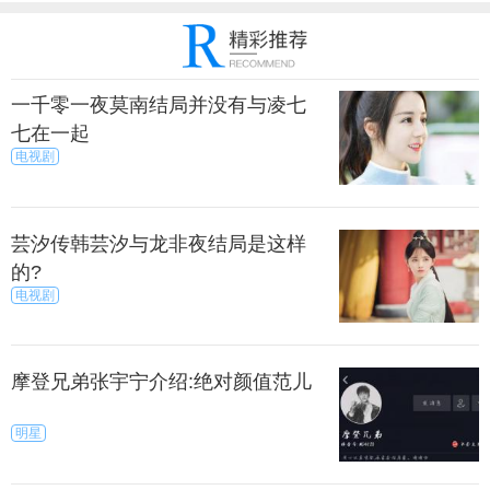
一千零一夜莫南结局并没有与凌七
七在一起
电视剧
芸汐传韩芸汐与龙非夜结局是这样
的?
电视剧
摩登兄弟张宇宁介绍:绝对颜值范儿
明星