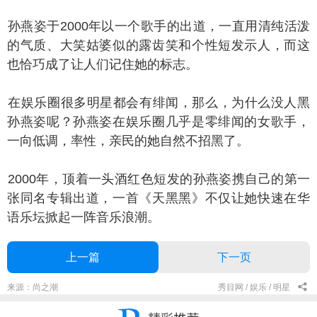
燕姿于2000年以一个歌手的出道，一直用清纯活泼
的气质、大笑姑婆似的露齿笑和个性短发示人，而这
也恰巧成了让人们记住她的标志。
娱乐圈很多明星都会有绯闻，那么，为什么没人黑
孙燕姿呢？孙燕姿在娱乐圈几乎是零绯闻的女歌手，
一向低调，率性，亲民的她自然不招黑了。
000年，顶着一头酒红色短发的孙燕姿携自己的第一
张同名专辑出道，一首《天黑黑》不仅让她快速在华
语乐坛掀起一阵音乐浪潮。
上一篇
下一页
来源：尚之潮
秀目网 /
娱乐 /
明星