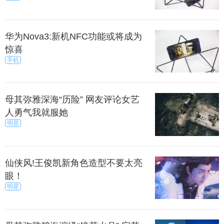
华为Nova3:新机NFC功能或将成为
惊喜
手机
母其弥雅深海“历险” 网友评论女艺
人勇气我就服她
明星
仙侠风!王俊凯新角色造型不要太亮
眼！
明星