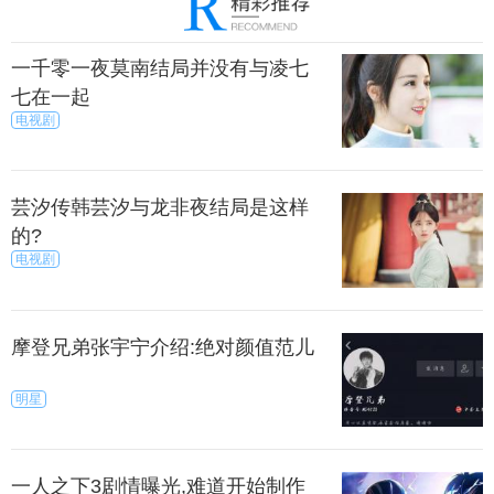
一千零一夜莫南结局并没有与凌七
七在一起
电视剧
芸汐传韩芸汐与龙非夜结局是这样
的?
电视剧
摩登兄弟张宇宁介绍:绝对颜值范儿
明星
一人之下3剧情曝光,难道开始制作