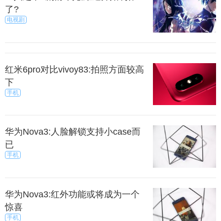
了?
电视剧
红米6pro对比vivoy83:拍照方面较高
下
手机
华为Nova3:人脸解锁支持小case而
已
手机
华为Nova3:红外功能或将成为一个
惊喜
手机