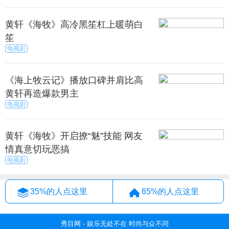
黄轩《海牧》高冷黑笙杠上暖萌白
笙
电视剧
《海上牧云记》播放口碑并肩比高
黄轩再造爆款男主
电视剧
黄轩《海牧》开启撩“魅”技能 网友
情真意切玩恶搞
电视剧
35%的人点这里
65%的人点这里
秀目网 - 娱乐无处不在 时尚与众不同