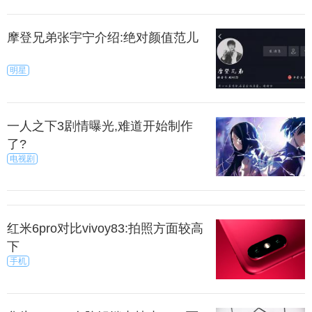
摩登兄弟张宇宁介绍:绝对颜值范儿
明星
一人之下3剧情曝光,难道开始制作
了?
电视剧
红米6pro对比vivoy83:拍照方面较高
下
手机