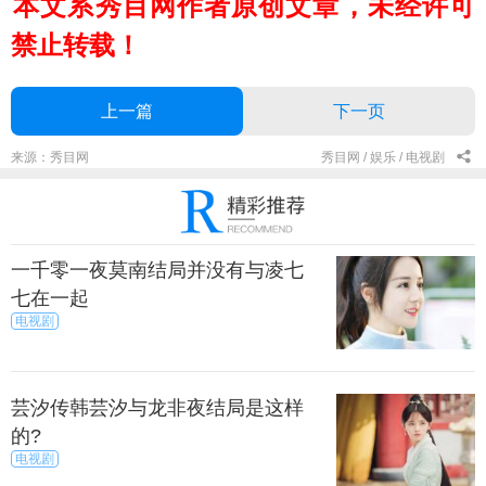
本文系秀目网作者原创文章，未经许可
禁止转载！
上一篇
下一页
来源：秀目网
秀目网 /
娱乐 /
电视剧
一千零一夜莫南结局并没有与凌七
七在一起
电视剧
芸汐传韩芸汐与龙非夜结局是这样
的?
电视剧