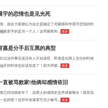
晨宇的恋情也是见光死
情，就在大家都以为这次是确定了邓紫棋和华晨宇恋情的时
紫棋牵手的是另一个人！这邓紫棋和...
更多
:15
宥嘉是分手后互黑的典型
往过这件事应该没有人不知道吧，即便是在两人交往的时候
分手的时候也应该知道了！因为邓紫...
更多
:32
一直被骂败家!他俩却感情依旧
萦已经结婚多年了，这两人的感情史也早就被曝光！陈奕迅
一起的呢？这些年徐濠萦可没少被骂...
更多