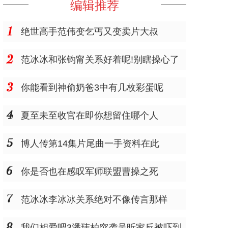
编辑推荐
绝世高手范伟变乞丐又变卖片大叔
范冰冰和张钧甯关系好着呢!别瞎操心了
你能看到神偷奶爸3中有几枚彩蛋呢
夏至未至收官在即你想留住哪个人
博人传第14集片尾曲一手资料在此
你是否也在感叹军师联盟曹操之死
范冰冰李冰冰关系绝对不像传言那样
我们相爱吧3潘玮柏突袭吴昕家反被吓到