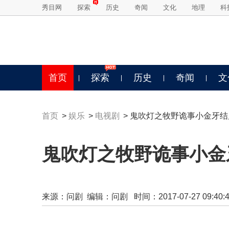
秀目网
探索
历史
奇闻
文化
地理
科
首页
探索
历史
奇闻
文
首页
>
娱乐
>
电视剧
> 鬼吹灯之牧野诡事小金牙
鬼吹灯之牧野诡事小金
来源：
问剧
编辑：问剧 时间：2017-07-27 09:40:4