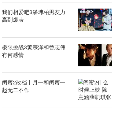
我们相爱吧3潘玮柏男友力
高到爆表
极限挑战3黄宗泽和曾志伟
有何感情
闺蜜2改档十月一和闺蜜一
起无二不作