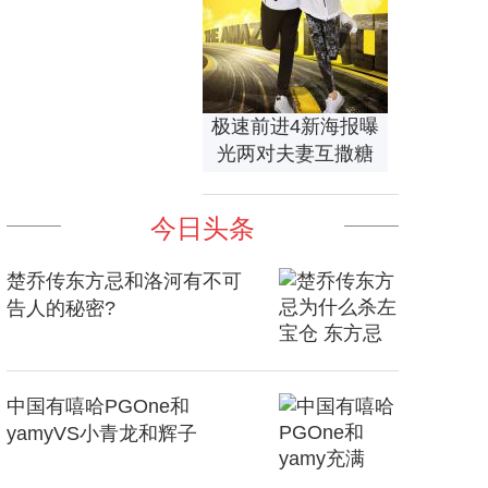
极速前进4新海报曝
光两对夫妻互撒糖
今日头条
楚乔传东方忌和洛河有不可
告人的秘密?
中国有嘻哈PGOne和
yamyVS小青龙和辉子