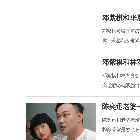
邓紫棋和华
邓紫棋被曝光新恋
候，没想到人家邓
2017-04-19 16:50
邓紫棋和林
邓紫棋和林宥嘉交
不了解，后来他们
2017-04-19 16:47
陈奕迅老婆
陈奕迅和老婆徐濠
和徐濠萦是怎么在