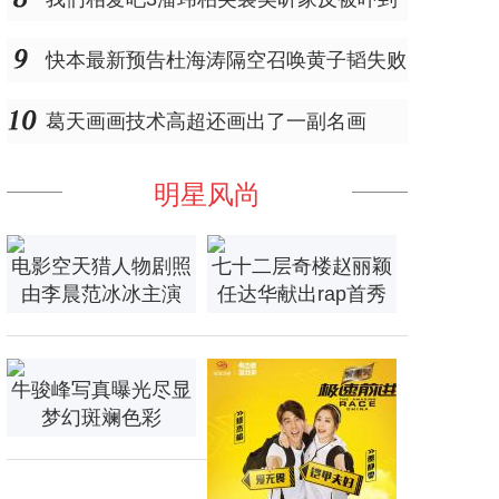
快本最新预告杜海涛隔空召唤黄子韬失败
葛天画画技术高超还画出了一副名画
明星风尚
电影空天猎人物剧照
七十二层奇楼赵丽颖
由李晨范冰冰主演
任达华献出rap首秀
牛骏峰写真曝光尽显
梦幻斑斓色彩