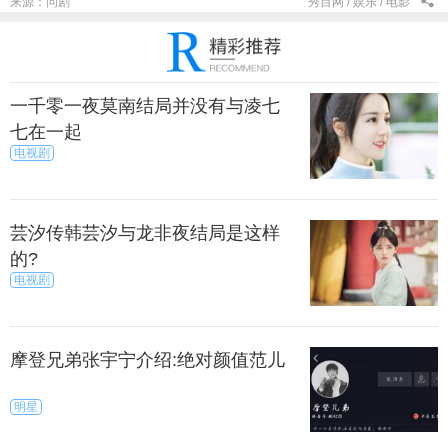
来源：问剧
秀目网 /
娱乐 /
电影
一千零一夜莫南结局并没有与凌七
七在一起
电视剧
芸汐传韩芸汐与龙非夜结局是这样
的?
电视剧
摩登兄弟张宇宁介绍:绝对颜值范儿
明星