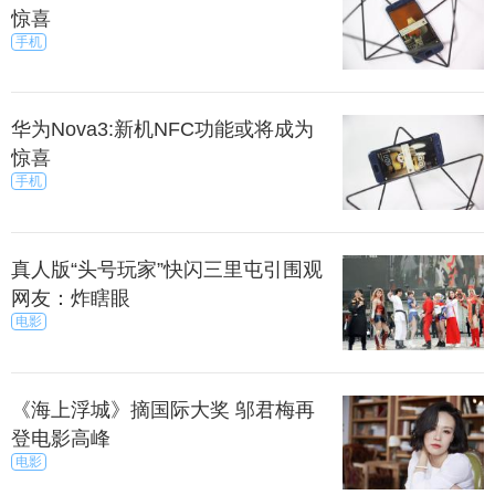
惊喜
手机
华为Nova3:新机NFC功能或将成为
惊喜
手机
真人版“头号玩家”快闪三里屯引围观
网友：炸瞎眼
电影
《海上浮城》摘国际大奖 邬君梅再
登电影高峰
电影