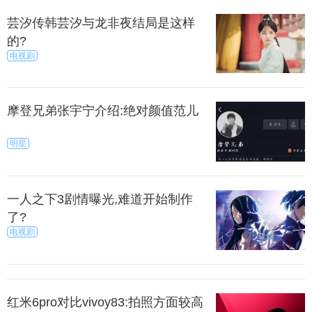
芸汐传韩芸汐与龙非夜结局是这样
的?
电视剧
摩登兄弟张宇宁介绍:绝对颜值范儿
明星
一人之下3剧情曝光,难道开始制作
了?
电视剧
红米6pro对比vivoy83:拍照方面较高