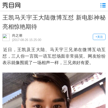
王凯马天宇王大陆微博互怼 新电影神秘
亮相惊艳期待
尚之潮
+关注
|2017-08-26 15:25:00
日，王凯及王大陆、马天宇三兄弟在微博互动互
怼，三人你一言我一语互怼场面非常搞笑。网友纷纷
表示就像围观了一场相声一样，三兄弟好有爱。