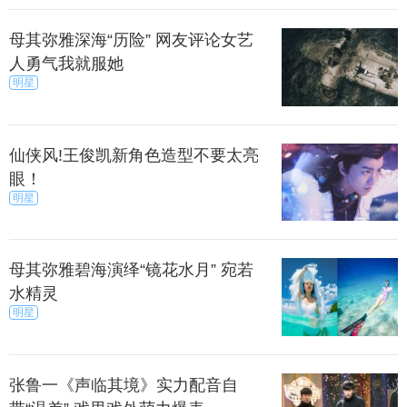
母其弥雅深海“历险” 网友评论女艺
人勇气我就服她
明星
仙侠风!王俊凯新角色造型不要太亮
眼！
明星
母其弥雅碧海演绎“镜花水月” 宛若
水精灵
明星
张鲁一《声临其境》实力配音自