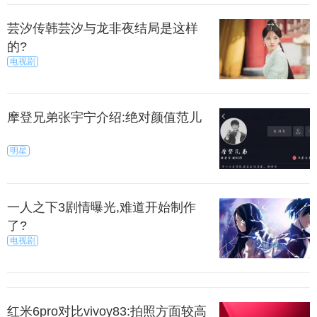
芸汐传韩芸汐与龙非夜结局是这样
的?
电视剧
摩登兄弟张宇宁介绍:绝对颜值范儿
明星
一人之下3剧情曝光,难道开始制作
了?
电视剧
红米6pro对比vivoy83:拍照方面较高