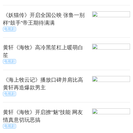
《妖猫传》开启全国公映 张鲁一别
样“鼓手”帝王期待满满
电视剧
黄轩《海牧》高冷黑笙杠上暖萌白
笙
电视剧
《海上牧云记》播放口碑并肩比高
黄轩再造爆款男主
电视剧
黄轩《海牧》开启撩“魅”技能 网友
情真意切玩恶搞
电视剧