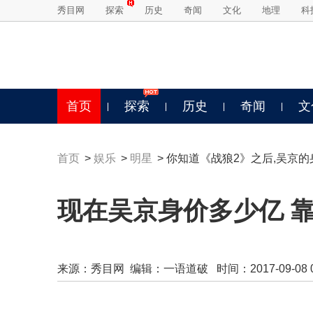
秀目网
探索
历史
奇闻
文化
地理
科
首页
探索
历史
奇闻
文
首页
>
娱乐
>
明星
> 你知道《战狼2》之后,吴京
现在吴京身价多少亿 
来源：
秀目网
编辑：一语道破 时间：2017-09-08 09