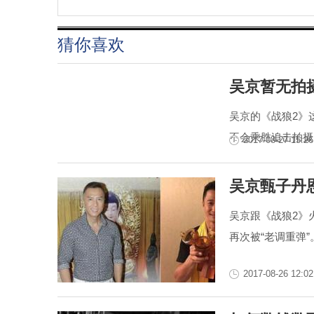
猜你喜欢
吴京暂无拍
吴京的《战狼2》
不会乘胜追击拍摄《
2017-08-27 15:26
吴京甄子丹
吴京跟《战狼2》
再次被“老调重弹”
2017-08-26 12:02