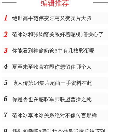
编辑推荐
绝世高手范伟变乞丐又变卖片大叔
范冰冰和张钧甯关系好着呢!别瞎操心了
你能看到神偷奶爸3中有几枚彩蛋呢
夏至未至收官在即你想留住哪个人
博人传第14集片尾曲一手资料在此
你是否也在感叹军师联盟曹操之死
范冰冰李冰冰关系绝对不像传言那样
我们相爱吧3潘玮柏突袭吴昕家反被吓到