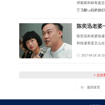
邓紫棋和林宥嘉交
不了解，后来他们
2017-04-19 16:47
陈奕迅老婆
陈奕迅和老婆徐濠
和徐濠萦是怎么在
2017-04-18 16:15
+ 点
返回首页