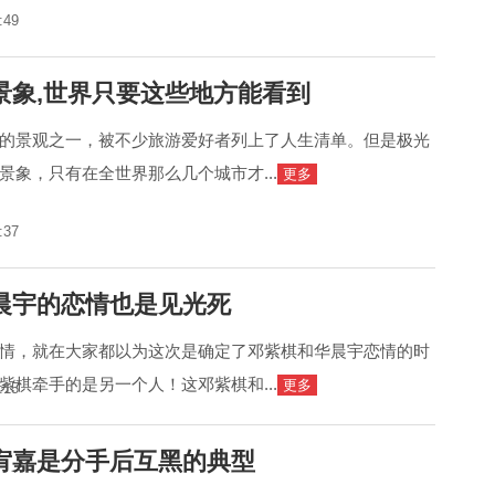
:49
景象,世界只要这些地方能看到
的景观之一，被不少旅游爱好者列上了人生清单。但是极光
景象，只有在全世界那么几个城市才...
更多
:37
晨宇的恋情也是见光死
情，就在大家都以为这次是确定了邓紫棋和华晨宇恋情的时
紫棋牵手的是另一个人！这邓紫棋和...
更多
:15
宥嘉是分手后互黑的典型