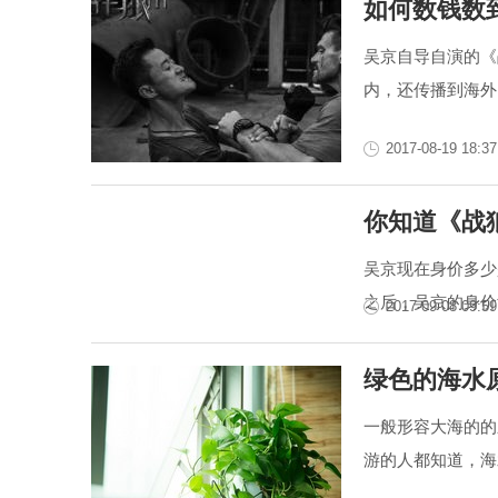
如何数钱数
吴京自导自演的《
内，还传播到海外
2017-08-19 18:37
你知道《战
吴京现在身价多少
之后，吴京的身价
2017-09-08 09:59
绿色的海水
一般形容大海的的
游的人都知道，海