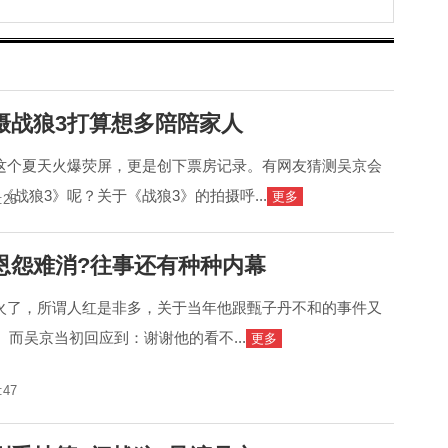
伯
摄战狼3打算想多陪陪家人
这个夏天火爆荧屏，更是创下票房记录。有网友猜测吴京会
战狼3》呢？关于《战狼3》的拍摄呼...
更多
:25
恩怨难消?往事还有种种内幕
火了，所谓人红是非多，关于当年他跟甄子丹不和的事件又
。而吴京当初回应到：谢谢他的看不...
更多
:47