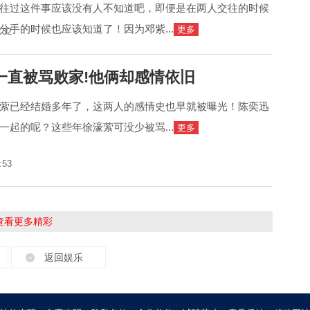
往过这件事应该没有人不知道吧，即便是在两人交往的时候
分手的时候也应该知道了！因为邓紫...
更多
:32
一直被骂败家!他俩却感情依旧
萦已经结婚多年了，这两人的感情史也早就被曝光！陈奕迅
一起的呢？这些年徐濠萦可没少被骂...
更多
:53
击查看更多精彩
返回娱乐