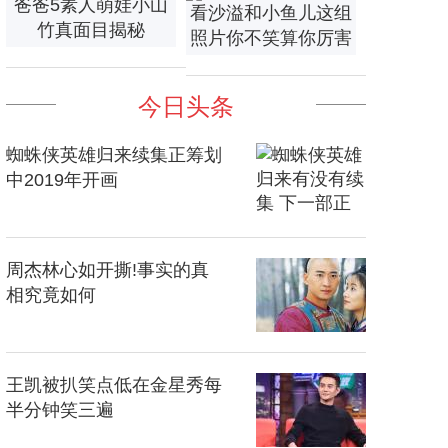
爸爸5素人萌娃小山
看沙溢和小鱼儿这组
竹真面目揭秘
照片你不笑算你厉害
今日头条
蜘蛛侠英雄归来续集正筹划
中2019年开画
周杰林心如开撕!事实的真
相究竟如何
王凯被扒笑点低在金星秀每
半分钟笑三遍