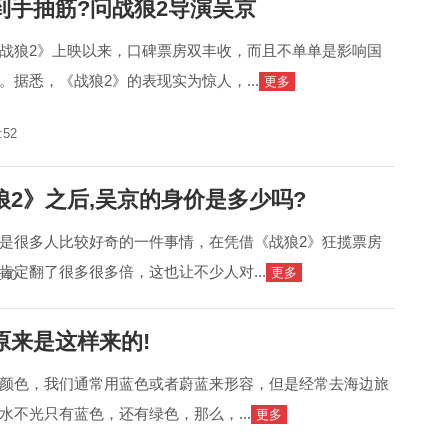
到手抽筋?问战狼2导演吴京
战狼2》上映以来，口碑票房双丰收，而且不单单是影响国
。据悉，《战狼2》的表现实为惊人，...
更多
:52
狼2》之后,吴京的身价是多少吗?
是很多人比较好奇的一件事情，在凭借《战狼2》狂揽票房
肯定翻了很多很多倍，这也让不少人对...
更多
:40
原来是这样来的!
颜色，我们通常用蓝色或者蔚蓝来形容，但是经常去海边旅
水不光只有蓝色，还有绿色，那么，...
更多