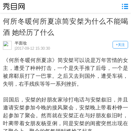
何所冬暖何所夏凉简安桀为什么不能喝
酒 她经历了什么
半面妆
+关注
|2017-09-12 15:30:30
何所冬暖何所夏凉》简安桀可以说是万年苦情的女
主，遭受了种种打击，一个是失手推了后母，一个是
被席郗辰打了一巴掌。之后又去到国外，遭受车祸，
失明，右手残疾等等一系列挫折。
国后，安桀的好朋友家珍打电话与安桀叙旧，并且
邀请安桀参加今晚的接风聚会，安桀晚上带着朴铮一
起参加了聚会。然而就在安桀正在与好朋友叙旧时，
叶蔺带着女朋友杨亚俐，同是安桀的闺蜜突然出现在