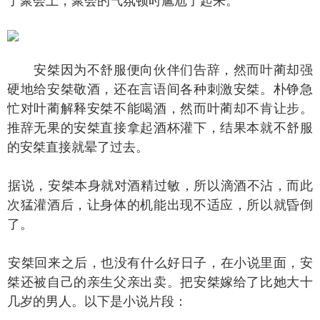
了聚会上，聚会的气氛顿时尴尬了起来。
安桀因为不舒服便向伙伴们告辞，然而叶蔺却强
硬地给安桀敬酒，还在言语间各种刺激安桀。朴铮急
忙对叶蔺解释安桀不能喝酒，然而叶蔺却不肯让步。
推辞无果的安桀直接拿起酒杯灌下，结果本就不舒服
的安桀直接就晕了过去。
说，安桀本身就对酒精过敏，所以滴酒不沾，而此
次猛灌酒后，让身体的机能出现不适应，所以就昏倒
了。
桀回来之后，也没有什么好日子，在小说里面，安
桀还被自己的亲生父亲出卖。把安桀嫁给了比她大十
几岁的男人。以下是小说片段：