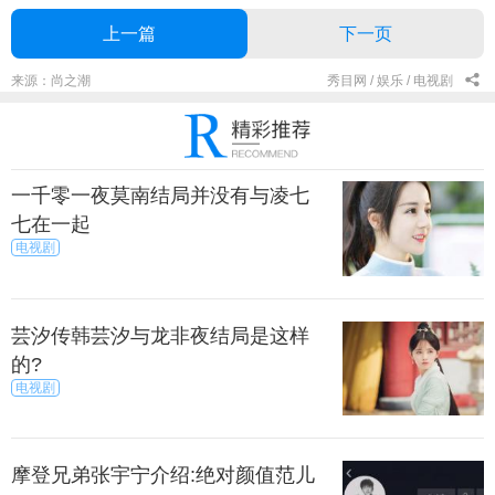
上一篇
下一页
来源：尚之潮
秀目网 /
娱乐 /
电视剧
一千零一夜莫南结局并没有与凌七
七在一起
电视剧
芸汐传韩芸汐与龙非夜结局是这样
的?
电视剧
摩登兄弟张宇宁介绍:绝对颜值范儿