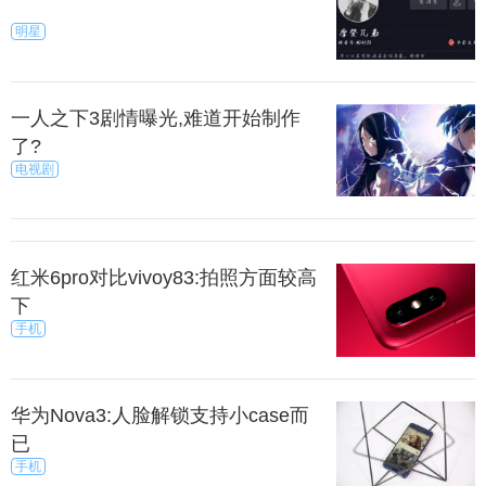
明星
一人之下3剧情曝光,难道开始制作
了?
电视剧
红米6pro对比vivoy83:拍照方面较高
下
手机
华为Nova3:人脸解锁支持小case而
已
手机