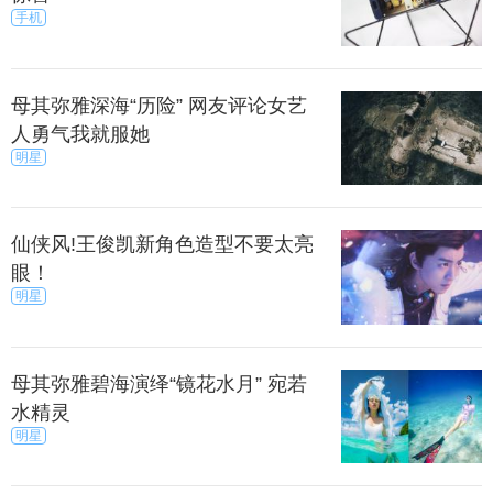
手机
母其弥雅深海“历险” 网友评论女艺
人勇气我就服她
明星
仙侠风!王俊凯新角色造型不要太亮
眼！
明星
母其弥雅碧海演绎“镜花水月” 宛若
水精灵
明星