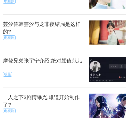
电视剧
芸汐传韩芸汐与龙非夜结局是这样
的?
电视剧
摩登兄弟张宇宁介绍:绝对颜值范儿
明星
一人之下3剧情曝光,难道开始制作
了?
电视剧