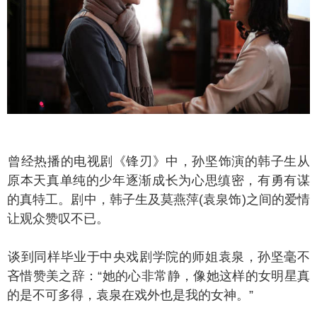
经热播的电视剧《锋刃》中，孙坚饰演的韩子生从
原本天真单纯的少年逐渐成长为心思缜密，有勇有谋
的真特工。剧中，韩子生及莫燕萍(袁泉饰)之间的爱情
让观众赞叹不已。
到同样毕业于中央戏剧学院的师姐袁泉，孙坚毫不
吝惜赞美之辞：“她的心非常静，像她这样的女明星真
的是不可多得，袁泉在戏外也是我的女神。”