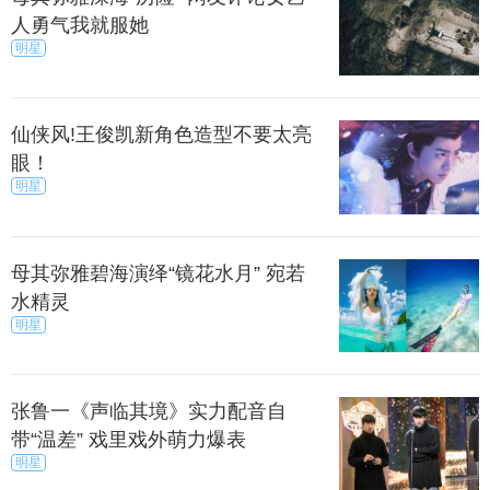
人勇气我就服她
明星
仙侠风!王俊凯新角色造型不要太亮
眼！
明星
母其弥雅碧海演绎“镜花水月” 宛若
水精灵
明星
张鲁一《声临其境》实力配音自
带“温差” 戏里戏外萌力爆表
明星