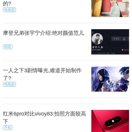
的?
电视剧
摩登兄弟张宇宁介绍:绝对颜值范儿
明星
一人之下3剧情曝光,难道开始制作
了?
电视剧
红米6pro对比vivoy83:拍照方面较高
下
手机