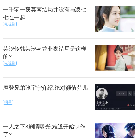
一千零一夜莫南结局并没有与凌七
七在一起
电视剧
芸汐传韩芸汐与龙非夜结局是这样
的?
电视剧
摩登兄弟张宇宁介绍:绝对颜值范儿
明星
一人之下3剧情曝光,难道开始制作
了?