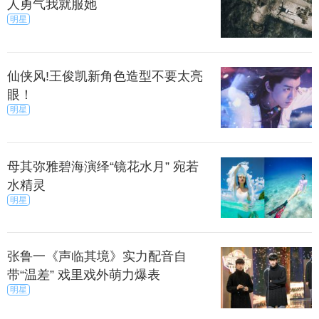
人勇气我就服她
明星
仙侠风!王俊凯新角色造型不要太亮
眼！
明星
母其弥雅碧海演绎“镜花水月” 宛若
水精灵
明星
张鲁一《声临其境》实力配音自
带“温差” 戏里戏外萌力爆表
明星