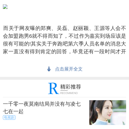
关于网友曝的郑爽、吴磊、赵丽颖、王源等人会不
会加盟跑男6就不得而知了，不过作为嘉宾到场应该是
很有可能的!其实关于奔跑吧第六季人员名单的消息大
家一直没有得到肯定的回答，毕竟还有一段时间才开
始录制，所以目前还没有确定哪些人留守哪些人出
局。
点击展开全文
新的消息是李晨在《空天猎》宣传时曝出的，当天
李晨回答了一位粉丝的问题，称：在2018年的春节前
后，跑男将会开始第6季的录制工作。鹿晗迪丽热巴是
一千零一夜莫南结局并没有与凌七
否还在这个还真不知道，随后又说了一句大家喜欢的
七在一起
人应该都在，估计跑男8人组十有八九又会重聚了吧。
电视剧