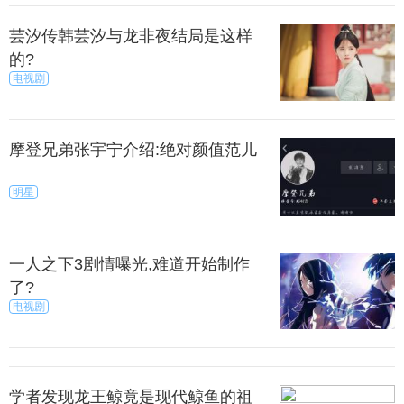
邓超发了一篇微博“跑男最新名单”，引起很多网友的
关注。随后奔跑吧官微转发了邓超的微博，并以“奔
芸汐传韩芸汐与龙非夜结局是这样
奔、奔奔、奔奔”与邓超互动。这样看来，跑男还有下
的?
一季应该是毋庸置疑的事了，而下一季跑男的成员也
电视剧
是引发了粉丝们众多的猜想。
摩登兄弟张宇宁介绍:绝对颜值范儿
明星
不其然，大约3个小时后，微博网友就曝出《奔跑
吧》最新一季成员名单，微博原文称：“独家消息，跑
男6确定大换血，确定，邓超，陈赫，王源，王祖蓝，
一人之下3剧情曝光,难道开始制作
迪丽热巴，杨颖，李晨，吴磊，第一期，确定鹿晗不
了?
参加节目录制，2018年3月底录制 。”
电视剧
这份名单中可以看到，鹿晗郑恺会离开，而热巴还
会继续录制下一季，新加入的跑男成员是王源和吴
学者发现龙王鲸竟是现代鲸鱼的祖