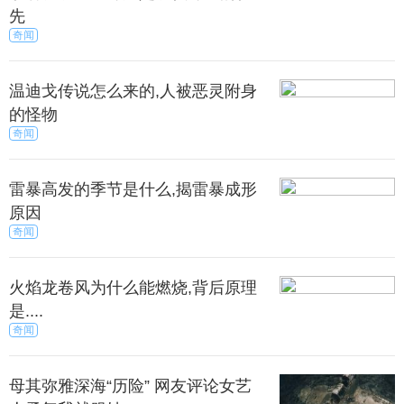
磊。今朝必然的人有邓超，陈赫还有热巴，此刻的鹿
先
晗有了爱情，并且和跑男的契约到期，不知可否回
奇闻
归。
温迪戈传说怎么来的,人被恶灵附身
是也有很多网友，对新来的嘉宾提出质疑，甚至有
的怪物
网友称：跑男都是大人王源撕不过他们呀！而且该消
奇闻
息并未得到证实，王源是否加入跑男6，我们只能静候
佳音。
雷暴高发的季节是什么,揭雷暴成形
来源：尚之潮
秀目网 /
娱乐 /
明星
原因
奇闻
火焰龙卷风为什么能燃烧,背后原理
是....
奇闻
母其弥雅深海“历险” 网友评论女艺