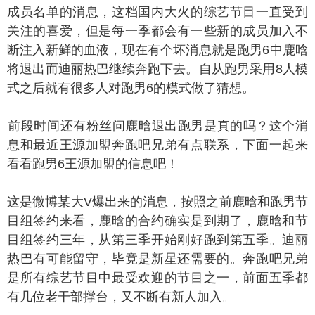
成员名单的消息，这档国内大火的综艺节目一直受到
关注的喜爱，但是每一季都会有一些新的成员加入不
断注入新鲜的血液，现在有个坏消息就是跑男6中鹿晗
将退出而迪丽热巴继续奔跑下去。自从跑男采用8人模
式之后就有很多人对跑男6的模式做了猜想。
段时间还有粉丝问鹿晗退出跑男是真的吗？这个消
息和最近王源加盟奔跑吧兄弟有点联系，下面一起来
看看跑男6王源加盟的信息吧！
是微博某大V爆出来的消息，按照之前鹿晗和跑男节
目组签约来看，鹿晗的合约确实是到期了，鹿晗和节
目组签约三年，从第三季开始刚好跑到第五季。迪丽
热巴有可能留守，毕竟是新星还需要的。奔跑吧兄弟
是所有综艺节目中最受欢迎的节目之一，前面五季都
有几位老干部撑台，又不断有新人加入。