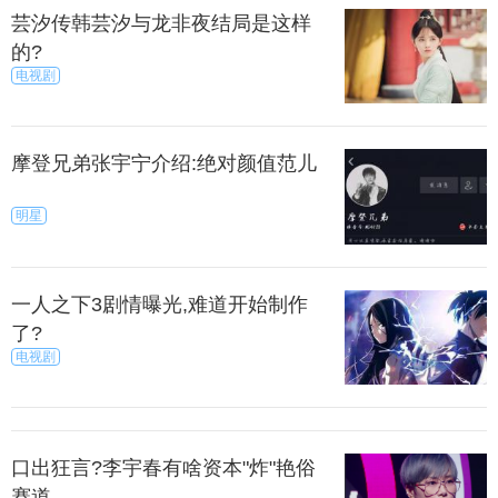
芸汐传韩芸汐与龙非夜结局是这样
的?
电视剧
摩登兄弟张宇宁介绍:绝对颜值范儿
大家欣赏唯美画面的同时，不禁钦佩母其弥雅的勇
明星
敢与执着。
一人之下3剧情曝光,难道开始制作
了?
电视剧
口出狂言?李宇春有啥资本"炸"艳俗
赛道