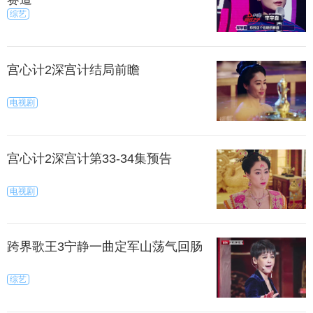
综艺
宫心计2深宫计结局前瞻
电视剧
宫心计2深宫计第33-34集预告
电视剧
跨界歌王3宁静一曲定军山荡气回肠
综艺