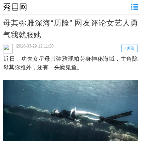
母其弥雅深海“历险” 网友评论女艺人勇
气我就服她
|2018-03-29 12:11:20
+关注
日，功夫女星母其弥雅现帕劳身神秘海域，主角除
母其弥雅外，还有一头魔鬼鱼。