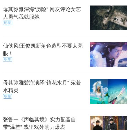
母其弥雅深海“历险” 网友评论女艺
人勇气我就服她
明星
仙侠风!王俊凯新角色造型不要太亮
眼！
明星
母其弥雅碧海演绎“镜花水月” 宛若
水精灵
明星
张鲁一《声临其境》实力配音自
海底的探秘中，还意外遭遇百年的飞机残骸，探寻
带“温差” 戏里戏外萌力爆表
失落的时光，母其弥雅独自漫步在深邃、斑驳的深海