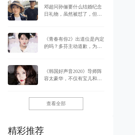
邓超问孙俪要什么结婚纪念
日礼物，虽然被怼了，但两
人之间一直恩爱
《青春有你2》出道位是内定
的吗？多芬主动道歉，为刘
雨昕澄清事实
《韩国好声音2020》导师阵
容太豪华，不仅有宝儿和成
时京，竟然还有金钟国
查看全部
精彩推荐