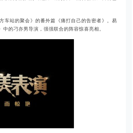
方车站的聚会》的番外篇《痛打自己的告密者》。易
》中的刁亦男导演，强强联合的阵容惊喜亮相。