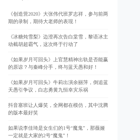
《创造营2020》大张伟代班罗志祥，参与前两
期的录制，期待大老师的表现！
《冰糖炖雪梨》边澄再次告白棠雪，黎语冰主
动截胡超霸气，这次终于行动了
《如果岁月可回头》上官慧精神出轨是否能赢
的原谅？与秦峰分手，终与蓝天愚和好！
《如果岁月可回头》牛莉出演余丽萍，倒追蓝
天愚引争议，白志勇黄九恒幸灾乐祸
抖音塞班让人爆笑，全网都在模仿，其中沈腾
的版本最好笑
如果说李佳琦是女生们的1号“魔鬼”，那薇娅
一定就是大家的2号“魔鬼”！