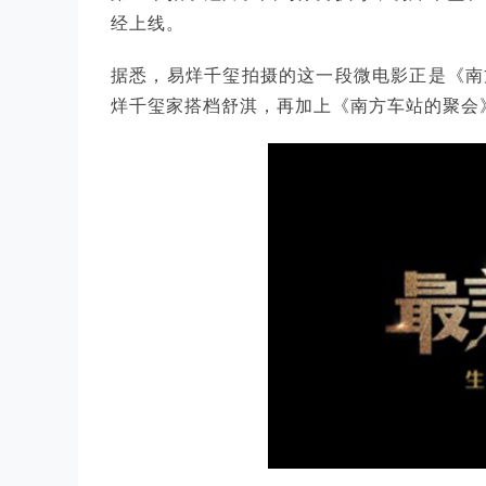
经上线。
据悉，易烊千玺拍摄的这一段微电影正是《南
烊千玺家搭档舒淇，再加上《南方车站的聚会