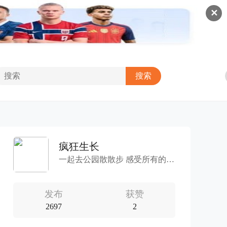
✕
疯狂生长
一起去公园散散步 感受所有的风和阳光
发布
获赞
2697
2