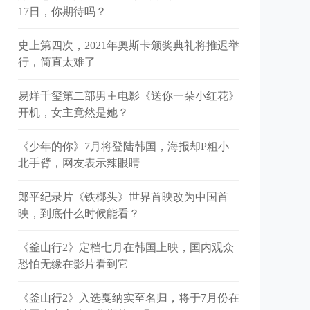
17日，你期待吗？
史上第四次，2021年奥斯卡颁奖典礼将推迟举
行，简直太难了
易烊千玺第二部男主电影《送你一朵小红花》
开机，女主竟然是她？
《少年的你》7月将登陆韩国，海报却P粗小
北手臂，网友表示辣眼睛
郎平纪录片《铁榔头》世界首映改为中国首
映，到底什么时候能看？
《釜山行2》定档七月在韩国上映，国内观众
恐怕无缘在影片看到它
《釜山行2》入选戛纳实至名归，将于7月份在