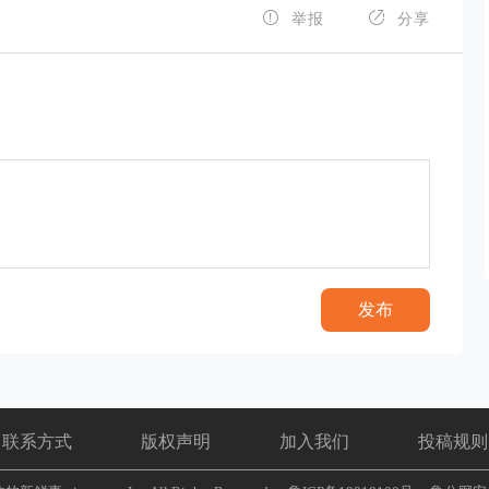


举报
分享
发布
联系方式
版权声明
加入我们
投稿规则