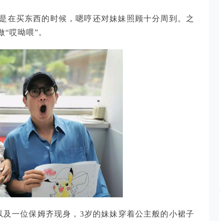
是在买东西的时候，嗯哼还对妹妹照顾十分周到。之
“哎呦喂”。
以及一位保姆齐现身，3岁的妹妹穿着公主般的小裙子