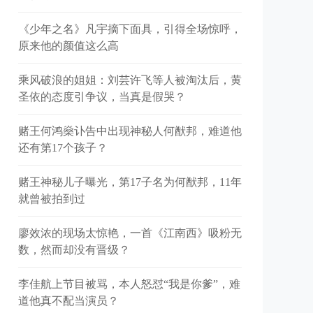
《少年之名》凡宇摘下面具，引得全场惊呼，
原来他的颜值这么高
乘风破浪的姐姐：刘芸许飞等人被淘汰后，黄
圣依的态度引争议，当真是假哭？
赌王何鸿燊讣告中出现神秘人何猷邦，难道他
还有第17个孩子？
赌王神秘儿子曝光，第17子名为何猷邦，11年
就曾被拍到过
廖效浓的现场太惊艳，一首《江南西》吸粉无
数，然而却没有晋级？
李佳航上节目被骂，本人怒怼“我是你爹”，难
道他真不配当演员？