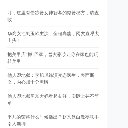
叮，这里有份冻龄女神智孝的减龄秘方，请查
收
华裔女性刘玉玲主演，全程高能，网友直呼太
上头！
把美甲店“搬”回家，皙友彩妆让你在家也能玩
转美甲
他人即地狱：李旭旭饰演变态医生，表面斯
文，内心却十分黑暗
他人即地狱房东大妈看起友好，实际上并不简
单
平凡的荣耀什么时候播出？赵又廷白敬亭联手
引人期待