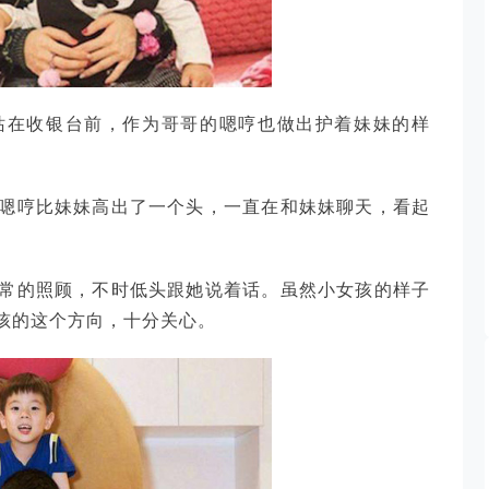
站在收银台前，作为哥哥的嗯哼也做出护着妹妹的样
嗯哼比妹妹高出了一个头，一直在和妹妹聊天，看起
常的照顾，不时低头跟她说着话。虽然小女孩的样子
孩的这个方向，十分关心。