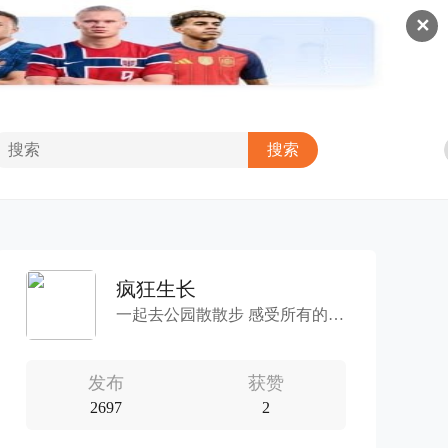
✕
疯狂生长
一起去公园散散步 感受所有的风和阳光
发布
获赞
2697
2