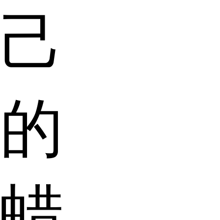
己
的
蜡