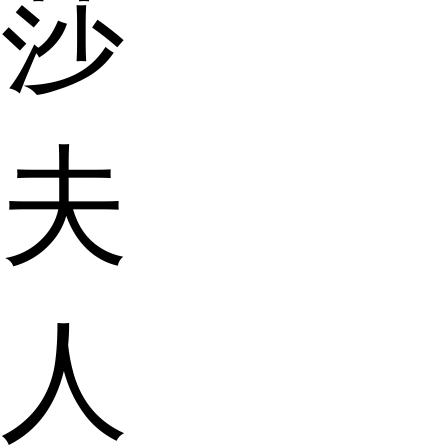
莎
夫
人