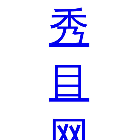
秀
目
网