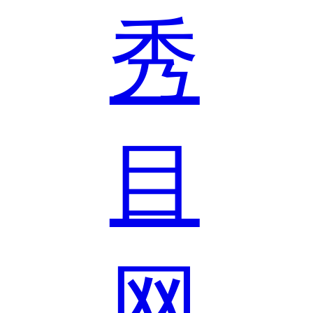
秀
目
网