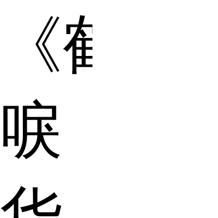
《鹤
唳
华