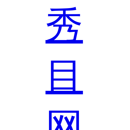
秀
目
网