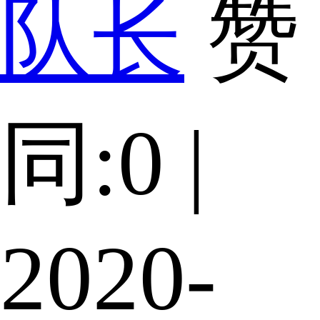
队长
赞
同:0 |
2020-