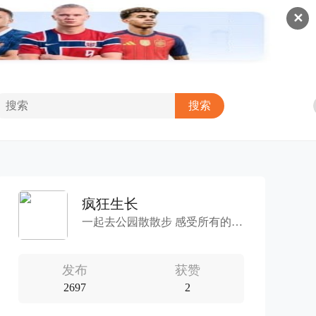
✕
疯狂生长
一起去公园散散步 感受所有的风和阳光
发布
获赞
2697
2