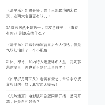
《清平乐》即将开播，除了王凯饰演的宋仁
宗，这两大名臣更有味儿！
3A喻言居然不是第一，网友意难平，《青春
有你2》到底在搞什么？
《清平乐》江疏影饰演曹皇后令人惊艳，但是
气场却输给了一个小配角
科比、邓肯、加内特入选篮球名人堂，瓦妮莎
悲伤发言，再也看不到他上台领奖了！
《如果岁月可回头》老黄有些怂，常哲争夺抚
养权目的可疑，真实原因曝光！
《龙岭迷窟》电影版和剧版同期开播，是两开
花，还是自相残杀？