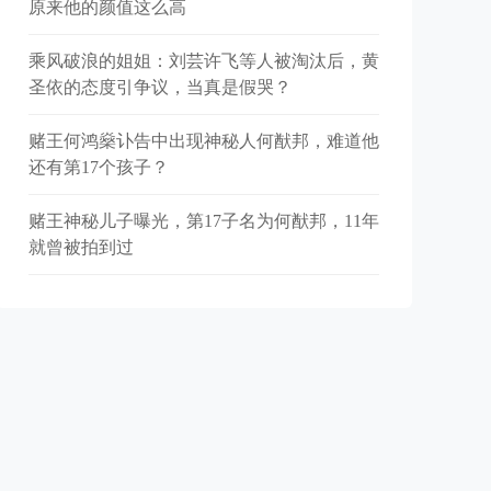
原来他的颜值这么高
乘风破浪的姐姐：刘芸许飞等人被淘汰后，黄
圣依的态度引争议，当真是假哭？
赌王何鸿燊讣告中出现神秘人何猷邦，难道他
还有第17个孩子？
赌王神秘儿子曝光，第17子名为何猷邦，11年
就曾被拍到过