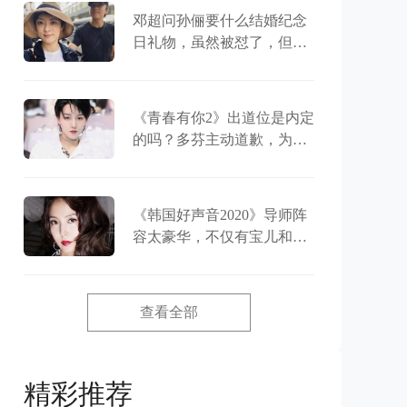
邓超问孙俪要什么结婚纪念
日礼物，虽然被怼了，但两
人之间一直恩爱
《青春有你2》出道位是内定
的吗？多芬主动道歉，为刘
雨昕澄清事实
《韩国好声音2020》导师阵
容太豪华，不仅有宝儿和成
时京，竟然还有金钟国
查看全部
精彩推荐