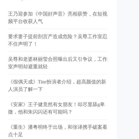
王乃迎参加《中国好声音》亮相获赞，在短视
频平台收获人气
要求妻子提前剖宫产造成危险？吴尊工作室忍
不住声明了！
吴尊和老婆林丽莹合照曝出后又引争议，工作
室声明却避重就轻
《假偶天成》Tine扮演者介绍，超高颜值的新
人演员了解一下
《安家》王子健竟然有女朋友！却尽显舔g卑
微，他和朱闪闪还有可能吗？
《重生》潘粤明终于出场，和张译携手破案看
点十足