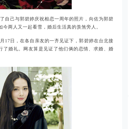
台晒出了自己与郭碧婷庆祝相恋一周年的照片，向佐为郭碧
如今两人又一起看雪，婚后生活真的羡煞旁人。
；3月17日，在各自亲友的一齐见证下，郭碧婷在台北接
举行了婚礼。网友算是见证了他们俩的恋情、求婚、婚