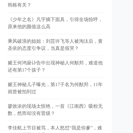
韩栋有关？
《少年之名》凡宇摘下面具，引得全场惊呼，
原来他的颜值这么高
乘风破浪的姐姐：刘芸许飞等人被淘汰后，黄
圣依的态度引争议，当真是假哭？
赌王何鸿燊讣告中出现神秘人何猷邦，难道他
还有第17个孩子？
赌王神秘儿子曝光，第17子名为何猷邦，11年
就曾被拍到过
廖效浓的现场太惊艳，一首《江南西》吸粉无
数，然而却没有晋级？
李佳航上节目被骂，本人怒怼“我是你爹”，难