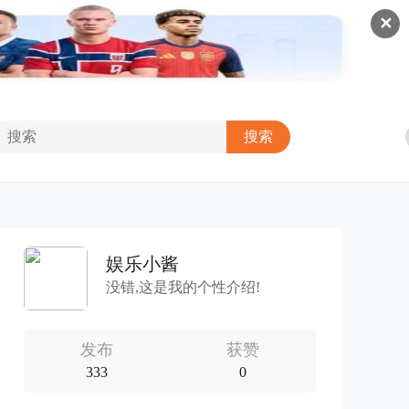
✕
娱乐小酱
没错,这是我的个性介绍!
发布
获赞
333
0