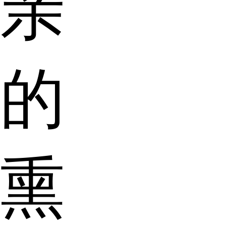
亲
的
熏