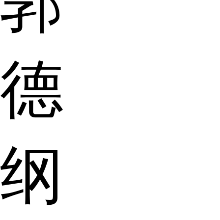
郭
德
纲