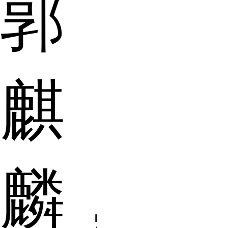
郭
麒
麟，