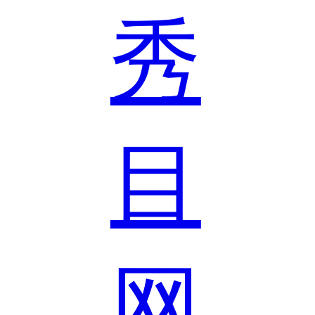
秀
目
网