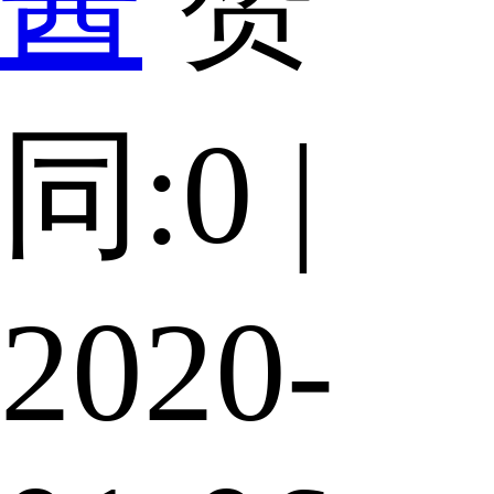
酱
赞
同:0 |
2020-