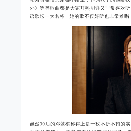
外》等等歌曲都是大家耳熟能详又非常喜欢听
语歌坛一大名将，她的歌不仅好听也非常难唱
虽然90后的邓紫棋称得上是一枚不折不扣的