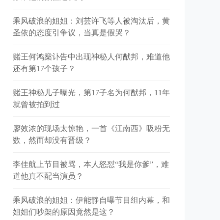
乘风破浪的姐姐：刘芸许飞等人被淘汰后，黄
圣依的态度引争议，当真是假哭？
赌王何鸿燊讣告中出现神秘人何猷邦，难道他
还有第17个孩子？
赌王神秘儿子曝光，第17子名为何猷邦，11年
就曾被拍到过
廖效浓的现场太惊艳，一首《江南西》吸粉无
数，然而却没有晋级？
李佳航上节目被骂，本人怒怼“我是你爹”，难
道他真不配当演员？
乘风破浪的姐姐：伊能静自曝节目组内幕，和
姐姐们吵架的原因竟然是这？