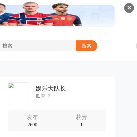
✕
娱乐大队长
瓜否 ？
发布
获赞
2690
1