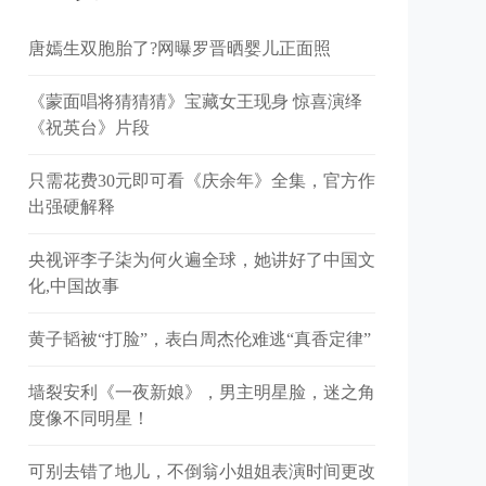
唐嫣生双胞胎了?网曝罗晋晒婴儿正面照
《蒙面唱将猜猜猜》宝藏女王现身 惊喜演绎
《祝英台》片段
只需花费30元即可看《庆余年》全集，官方作
出强硬解释
央视评李子柒为何火遍全球，她讲好了中国文
化,中国故事
黄子韬被“打脸”，表白周杰伦难逃“真香定律”
墙裂安利《一夜新娘》，男主明星脸，迷之角
度像不同明星！
可别去错了地儿，不倒翁小姐姐表演时间更改