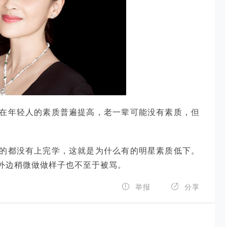
在年轻人的素质普遍提高，老一辈可能没有素质，但
。
的都没有上完学，这就是为什么有的明星素质低下。
外边稍微做做样子也不至于被骂。


举报
分享