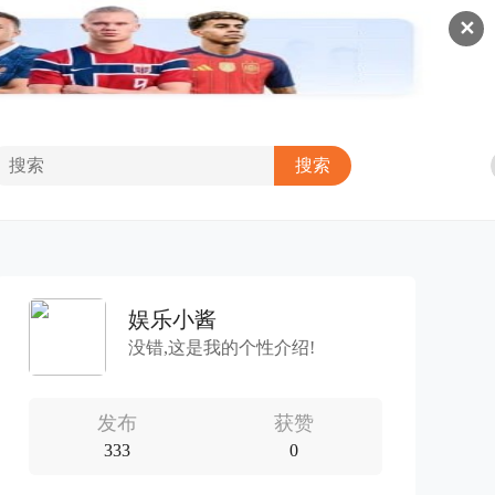
✕
娱乐小酱
没错,这是我的个性介绍!
发布
获赞
333
0