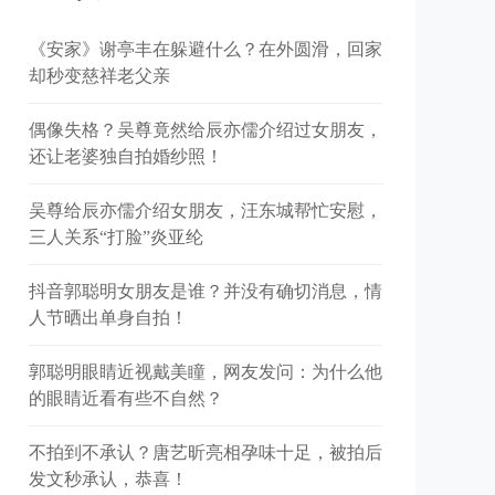
《安家》谢亭丰在躲避什么？在外圆滑，回家
却秒变慈祥老父亲
偶像失格？吴尊竟然给辰亦儒介绍过女朋友，
还让老婆独自拍婚纱照！
吴尊给辰亦儒介绍女朋友，汪东城帮忙安慰，
三人关系“打脸”炎亚纶
抖音郭聪明女朋友是谁？并没有确切消息，情
人节晒出单身自拍！
郭聪明眼睛近视戴美瞳，网友发问：为什么他
的眼睛近看有些不自然？
不拍到不承认？唐艺昕亮相孕味十足，被拍后
发文秒承认，恭喜！