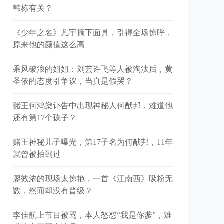
韩栋有关？
《少年之名》凡宇摘下面具，引得全场惊呼，
原来他的颜值这么高
乘风破浪的姐姐：刘芸许飞等人被淘汰后，黄
圣依的态度引争议，当真是假哭？
赌王何鸿燊讣告中出现神秘人何猷邦，难道他
还有第17个孩子？
赌王神秘儿子曝光，第17子名为何猷邦，11年
就曾被拍到过
廖效浓的现场太惊艳，一首《江南西》吸粉无
数，然而却没有晋级？
李佳航上节目被骂，本人怒怼“我是你爹”，难