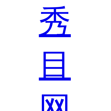
秀
目
网