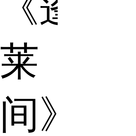
《蓬
莱
间》