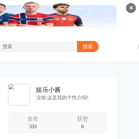
✕
娱乐小酱
没错,这是我的个性介绍!
发布
获赞
333
0