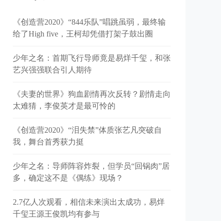
《创造营2020》“844乐队”唱跳虽弱，最终输
给了High five，王柯却凭借打架子鼓出圈
少年之名：首期飞行导师竟是易烊千玺，和张
艺兴强强联合引人期待
《夫妻的世界》狗血剧情再次反转？剧情走向
太难猜，李俊英才是最可怜的
《创造营2020》“泪失禁”体质张艺凡突破自
我，舞台首秀获力挺
少年之名：导师阵容炸裂，但学员“回锅肉”居
多，确定这不是《偶练》现场？
2.7亿人次观看，相信未来演出太成功，易烊
千玺王源王俊凯均有参与