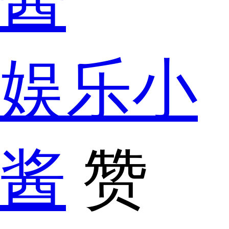
娱乐小
酱
赞