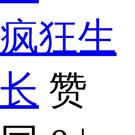
疯狂生
长
赞