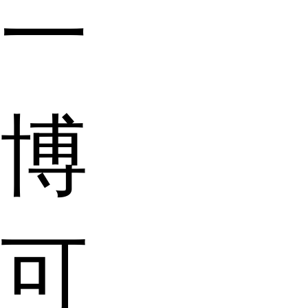
一
博
可