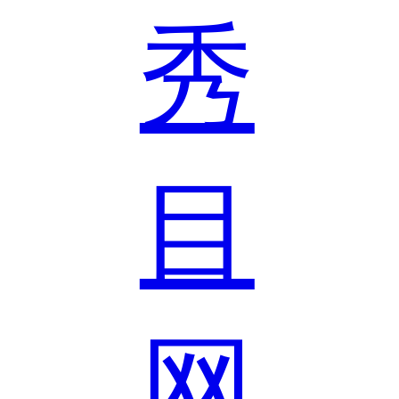
秀
目
网