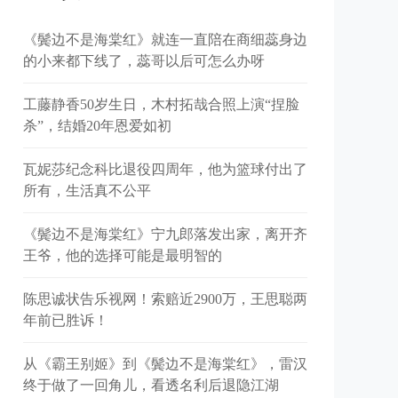
《鬓边不是海棠红》就连一直陪在商细蕊身边
的小来都下线了，蕊哥以后可怎么办呀
工藤静香50岁生日，木村拓哉合照上演“捏脸
杀”，结婚20年恩爱如初
瓦妮莎纪念科比退役四周年，他为篮球付出了
所有，生活真不公平
《鬓边不是海棠红》宁九郎落发出家，离开齐
王爷，他的选择可能是最明智的
陈思诚状告乐视网！索赔近2900万，王思聪两
年前已胜诉！
从《霸王别姬》到《鬓边不是海棠红》，雷汉
终于做了一回角儿，看透名利后退隐江湖