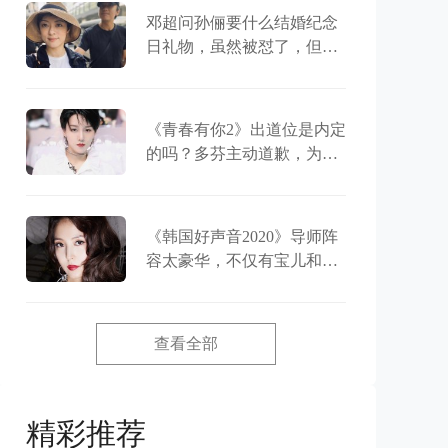
邓超问孙俪要什么结婚纪念
日礼物，虽然被怼了，但两
人之间一直恩爱
《青春有你2》出道位是内定
的吗？多芬主动道歉，为刘
雨昕澄清事实
《韩国好声音2020》导师阵
容太豪华，不仅有宝儿和成
时京，竟然还有金钟国
查看全部
精彩推荐