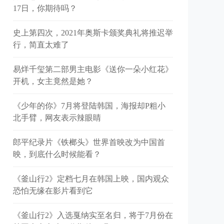
17日，你期待吗？
史上第四次，2021年奥斯卡颁奖典礼将推迟举
行，简直太难了
易烊千玺第二部男主电影《送你一朵小红花》
开机，女主竟然是她？
《少年的你》7月将登陆韩国，海报却P粗小
北手臂，网友表示辣眼睛
郎平纪录片《铁榔头》世界首映改为中国首
映，到底什么时候能看？
《釜山行2》定档七月在韩国上映，国内观众
恐怕无缘在影片看到它
《釜山行2》入选戛纳实至名归，将于7月份在