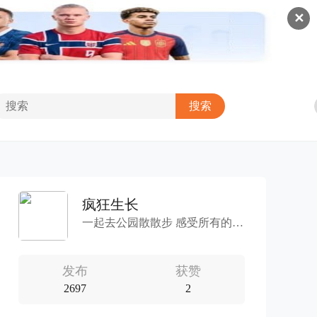
✕
疯狂生长
一起去公园散散步 感受所有的风和阳光
发布
获赞
2697
2