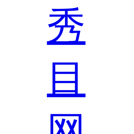
秀
目
网