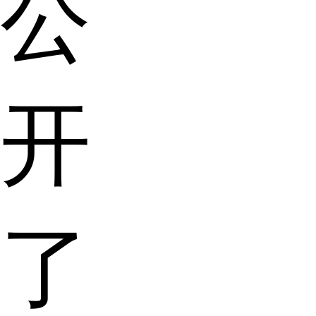
公
开
了