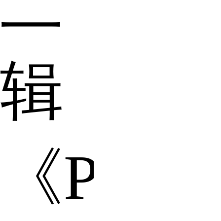
二
辑
《Purp