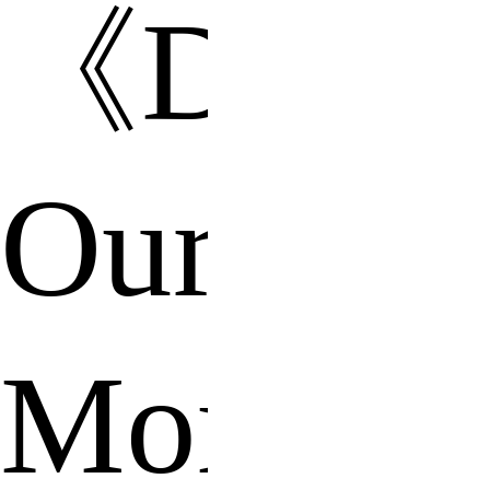
《Drawi
Our
Momen