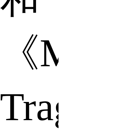
《My
Traged