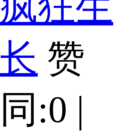
疯狂生
长
赞
同:0 |