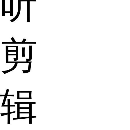
听
剪
辑