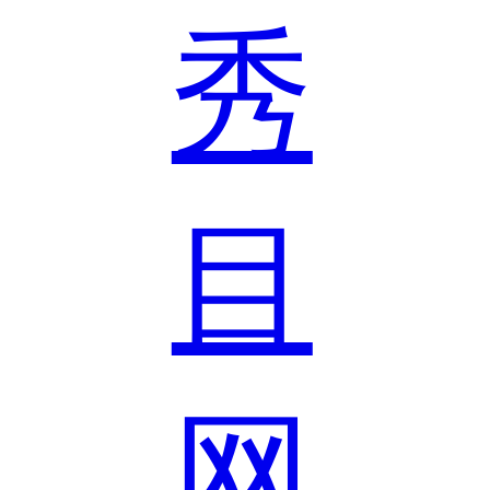
秀
目
网