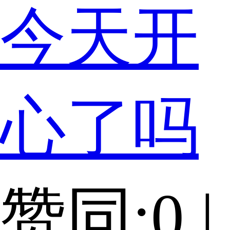
今天开
心了吗
赞同:0 |