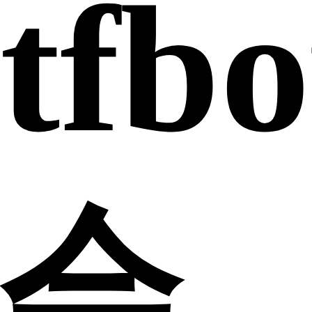
tfb
会