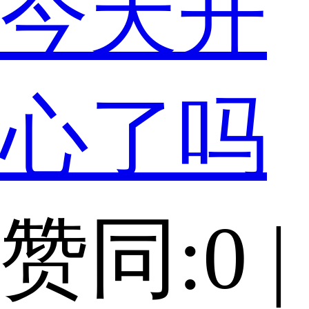
今天开
心了吗
赞同:0 |