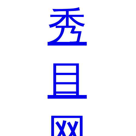
秀
目
网