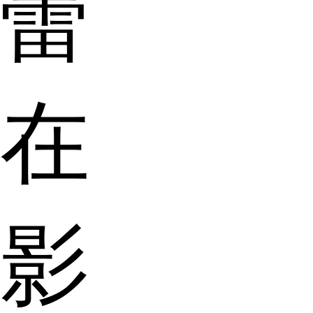
蕾
在
影