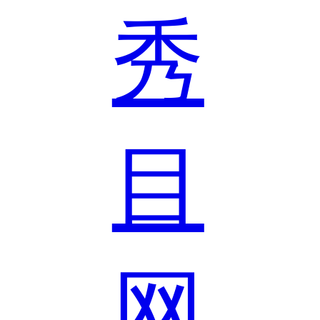
秀
目
网