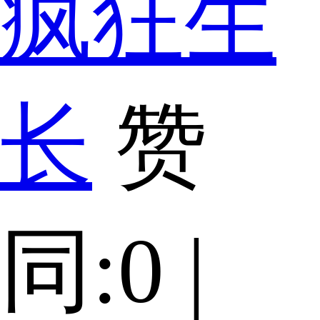
疯狂生
长
赞
同:0 |