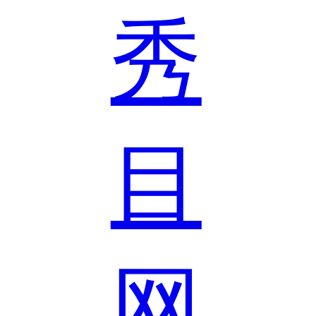
秀
目
网