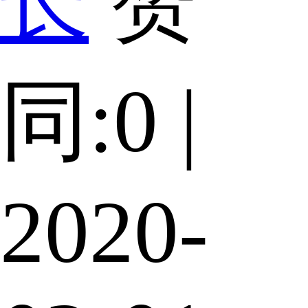
长
赞
同:0 |
2020-