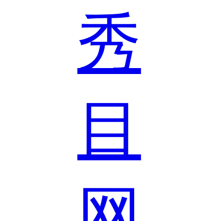
秀
目
网