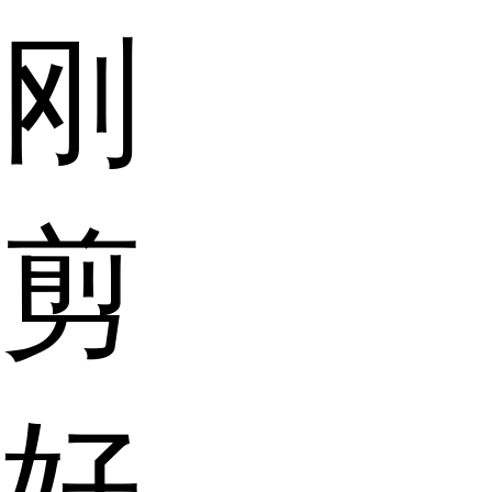
刚
剪
好