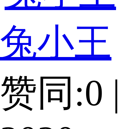
兔小王
赞同:0 |