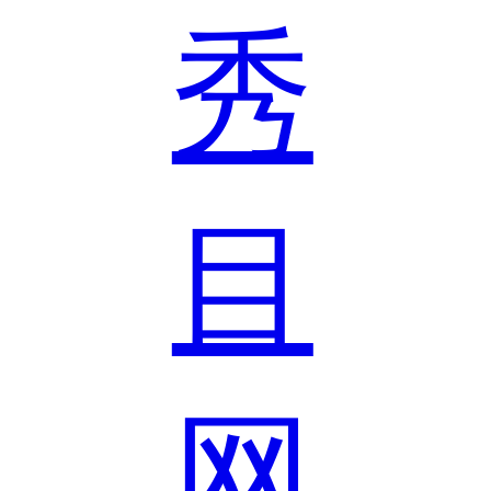
秀
目
网