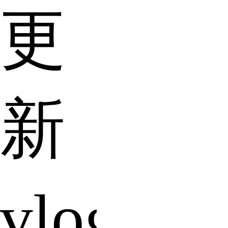
更
新
vlog，