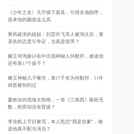
《少年之名》凡宇摘下面具，引得全场惊呼，
原来他的颜值这么高
乘风破浪的姐姐：刘芸许飞等人被淘汰后，黄
圣依的态度引争议，当真是假哭？
赌王何鸿燊讣告中出现神秘人何猷邦，难道他
还有第17个孩子？
赌王神秘儿子曝光，第17子名为何猷邦，11年
就曾被拍到过
廖效浓的现场太惊艳，一首《江南西》吸粉无
数，然而却没有晋级？
李佳航上节目被骂，本人怒怼“我是你爹”，难
道他真不配当演员？