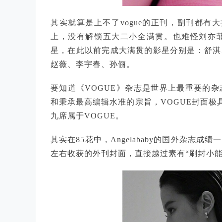
其实就算是上不了vogue的正刊，副刊都有大
上，没有解锁五大二小全满贯。也难怪刘亦菲
星，在此以前完成大满贯的影星分别是：舒淇
赵薇、李宇春、孙俪。
要知道《VOGUE》杂志是世界上最重要的
和秉承最高编辑水准的宗旨，VOGUE封面极具
九席属于VOGUE。
其实在85花中，Angelababy的国外杂
左右收获的外刊封面，直接越过素有“刷封小能手”