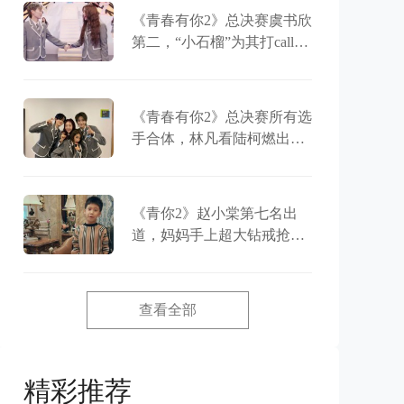
《青春有你2》总决赛虞书欣
第二，“小石榴”为其打call，
应援包车送酸奶
《青春有你2》总决赛所有选
手合体，林凡看陆柯燃出道
大哭，又被两人的友谊磕到
了
《青你2》赵小棠第七名出
道，妈妈手上超大钻戒抢
镜，豪宅名牌太抢眼
查看全部
精彩推荐