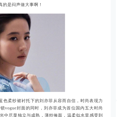
真的是闷声做大事啊！
淡蓝色柔纱裙衬托下的刘亦菲从容而自信，时尚表现力
vogue封面的同时，刘亦菲成为首位国内五大时尚
目光中尽显独立与成熟，薄纱掩面，温柔似水里感受到