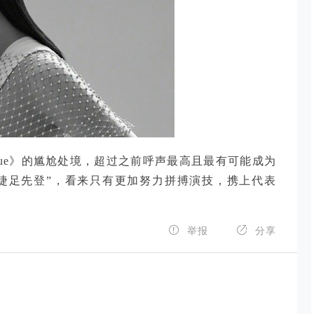
gue》的尴尬处境，超过之前呼声最高且最有可能成为
菲“捷足先登”，看来只有更加努力拼搏演技，携上代表


举报
分享