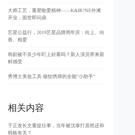
大师工艺，重塑敢爱精神——K&IR?NE外滩
开业，面世即问鼎
艺星公益行，2019艺星品牌周年庆：向上、向
善、相爱
韩剧被不良少年盯上好看吗？新人演员带来新
鲜感受
秀博士美妆工具 做纹绣师的全能“小助手”
相关内容
于正发长文重提往事，当年被沈泰打居然还和
韩栋有关？