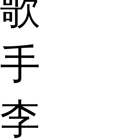
歌
手
李